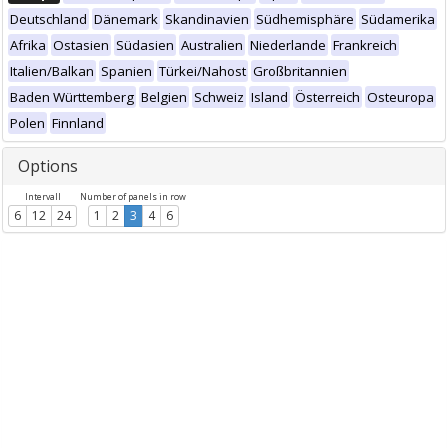
Deutschland
Dänemark
Skandinavien
Südhemisphäre
Südamerika
Afrika
Ostasien
Südasien
Australien
Niederlande
Frankreich
Italien/Balkan
Spanien
Türkei/Nahost
Großbritannien
Baden Württemberg
Belgien
Schweiz
Island
Österreich
Osteuropa
Polen
Finnland
Options
Intervall
Number of panels in row
6
12
24
1
2
3
4
6