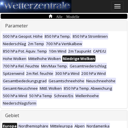
Toggle
naviga
Alle Modelle
Parameter
500 hPa Geopot. Höhe
850 hPa Temp.
850 hPa Stromlinien
Niederschlag
2m Temp
700 hPa Vertikalbew
850 hPa Pot. Äquiv. Temp
10m Wind
2m Taupunkt
CAPE/LI
Hohe Wolken
Mittelhohe Wolken
Niedrige Wolken
700 hPa Rel. Feuchte
Min/Max Temp.
Gesamtniederschlag
Spitzenwind
2m Rel. feuchte
300 hPa Wind
200 hPa Wind
Gesamtbedeckungsgrad
Gesamtschneehöhe
Neuschneehöhe
Gesamt-Neuschnee
Mittl. Wolken
850 hPa Temp. Abweichung
500 hPa Wind
50 hPa Temp
Schnee/Eis
Wellenhoehe
Niederschlagsform
Gebiet
Europa
Nordhemisphäre
Mitteleuropa
Alpen
Nordamerika