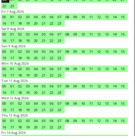
22
23
Fri 7 Aug 2026
00
01
02
03
04
05
06
07
08
09
10
11
12
13
14
15
16
17
18
19
20
21
22
23
Sat 8 Aug 2026
00
01
02
03
04
05
06
07
08
09
10
11
12
13
14
15
16
17
18
19
20
21
22
23
Sun 9 Aug 2026
00
01
02
03
04
05
06
07
08
09
10
11
12
13
14
15
16
17
18
19
20
21
22
23
Mon 10 Aug 2026
00
01
02
03
04
05
06
07
08
09
10
11
12
13
14
15
16
17
18
19
20
21
22
23
Tue 11 Aug 2026
00
01
02
03
04
05
06
07
08
09
10
11
12
13
14
15
16
17
18
19
20
21
22
23
Wed 12 Aug 2026
00
01
02
03
04
05
06
07
08
09
10
11
12
13
14
15
16
17
18
19
20
21
22
23
Thu 13 Aug 2026
00
01
02
03
04
05
06
07
08
09
10
11
12
13
14
15
16
17
18
19
20
21
22
23
Fri 14 Aug 2026