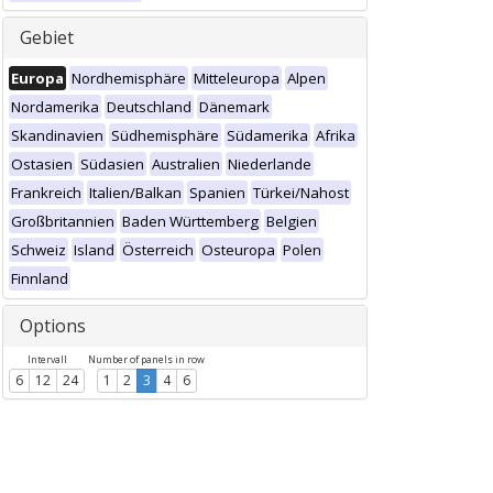
Gebiet
Europa
Nordhemisphäre
Mitteleuropa
Alpen
Nordamerika
Deutschland
Dänemark
Skandinavien
Südhemisphäre
Südamerika
Afrika
Ostasien
Südasien
Australien
Niederlande
Frankreich
Italien/Balkan
Spanien
Türkei/Nahost
Großbritannien
Baden Württemberg
Belgien
Schweiz
Island
Österreich
Osteuropa
Polen
Finnland
Options
Intervall
Number of panels in row
6
12
24
1
2
3
4
6