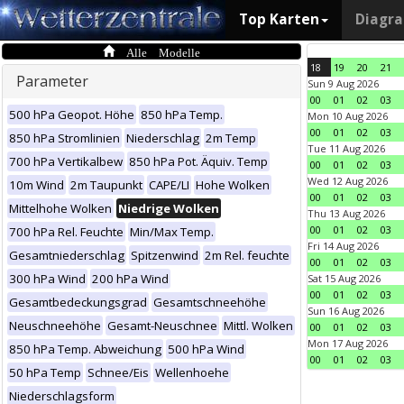
Top Karten
Diagr
Alle Modelle
18
19
20
21
Parameter
Sun 9 Aug 2026
00
01
02
03
500 hPa Geopot. Höhe
850 hPa Temp.
Mon 10 Aug 2026
00
01
02
03
850 hPa Stromlinien
Niederschlag
2m Temp
Tue 11 Aug 2026
700 hPa Vertikalbew
850 hPa Pot. Äquiv. Temp
00
01
02
03
Wed 12 Aug 2026
10m Wind
2m Taupunkt
CAPE/LI
Hohe Wolken
00
01
02
03
Mittelhohe Wolken
Niedrige Wolken
Thu 13 Aug 2026
00
01
02
03
700 hPa Rel. Feuchte
Min/Max Temp.
Fri 14 Aug 2026
Gesamtniederschlag
Spitzenwind
2m Rel. feuchte
00
01
02
03
300 hPa Wind
200 hPa Wind
Sat 15 Aug 2026
00
01
02
03
Gesamtbedeckungsgrad
Gesamtschneehöhe
Sun 16 Aug 2026
Neuschneehöhe
Gesamt-Neuschnee
Mittl. Wolken
00
01
02
03
Mon 17 Aug 2026
850 hPa Temp. Abweichung
500 hPa Wind
00
01
02
03
50 hPa Temp
Schnee/Eis
Wellenhoehe
Niederschlagsform