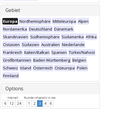
Gebiet
Europa
Nordhemisphäre
Mitteleuropa
Alpen
Nordamerika
Deutschland
Dänemark
Skandinavien
Südhemisphäre
Südamerika
Afrika
Ostasien
Südasien
Australien
Niederlande
Frankreich
Italien/Balkan
Spanien
Türkei/Nahost
Großbritannien
Baden Württemberg
Belgien
Schweiz
Island
Österreich
Osteuropa
Polen
Finnland
Options
Intervall
Number of panels in row
6
12
24
1
2
3
4
6