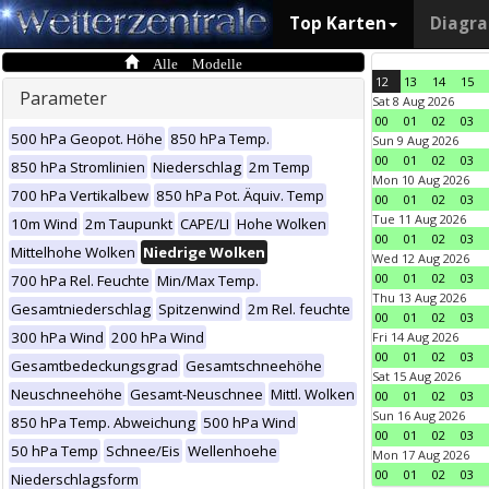
Top Karten
Diagr
Alle Modelle
12
13
14
15
Parameter
Sat 8 Aug 2026
00
01
02
03
500 hPa Geopot. Höhe
850 hPa Temp.
Sun 9 Aug 2026
00
01
02
03
850 hPa Stromlinien
Niederschlag
2m Temp
Mon 10 Aug 2026
700 hPa Vertikalbew
850 hPa Pot. Äquiv. Temp
00
01
02
03
Tue 11 Aug 2026
10m Wind
2m Taupunkt
CAPE/LI
Hohe Wolken
00
01
02
03
Mittelhohe Wolken
Niedrige Wolken
Wed 12 Aug 2026
00
01
02
03
700 hPa Rel. Feuchte
Min/Max Temp.
Thu 13 Aug 2026
Gesamtniederschlag
Spitzenwind
2m Rel. feuchte
00
01
02
03
300 hPa Wind
200 hPa Wind
Fri 14 Aug 2026
00
01
02
03
Gesamtbedeckungsgrad
Gesamtschneehöhe
Sat 15 Aug 2026
Neuschneehöhe
Gesamt-Neuschnee
Mittl. Wolken
00
01
02
03
Sun 16 Aug 2026
850 hPa Temp. Abweichung
500 hPa Wind
00
01
02
03
50 hPa Temp
Schnee/Eis
Wellenhoehe
Mon 17 Aug 2026
00
01
02
03
Niederschlagsform