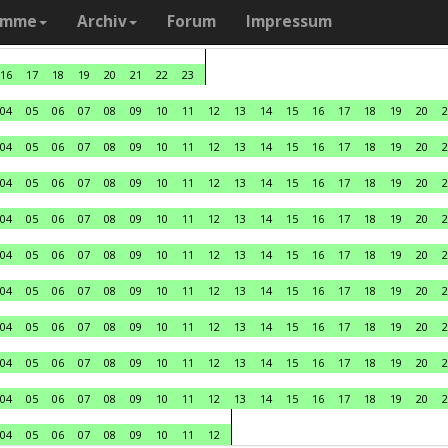
amme
Archiv
Forum
Impressum
16
17
18
19
20
21
22
23
04
05
06
07
08
09
10
11
12
13
14
15
16
17
18
19
20
2
04
05
06
07
08
09
10
11
12
13
14
15
16
17
18
19
20
2
04
05
06
07
08
09
10
11
12
13
14
15
16
17
18
19
20
2
04
05
06
07
08
09
10
11
12
13
14
15
16
17
18
19
20
2
04
05
06
07
08
09
10
11
12
13
14
15
16
17
18
19
20
2
04
05
06
07
08
09
10
11
12
13
14
15
16
17
18
19
20
2
04
05
06
07
08
09
10
11
12
13
14
15
16
17
18
19
20
2
04
05
06
07
08
09
10
11
12
13
14
15
16
17
18
19
20
2
04
05
06
07
08
09
10
11
12
13
14
15
16
17
18
19
20
2
04
05
06
07
08
09
10
11
12