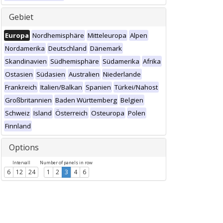
Gebiet
Europa
Nordhemisphäre
Mitteleuropa
Alpen
Nordamerika
Deutschland
Dänemark
Skandinavien
Südhemisphäre
Südamerika
Afrika
Ostasien
Südasien
Australien
Niederlande
Frankreich
Italien/Balkan
Spanien
Türkei/Nahost
Großbritannien
Baden Württemberg
Belgien
Schweiz
Island
Österreich
Osteuropa
Polen
Finnland
Options
Intervall
Number of panels in row
6
12
24
1
2
3
4
6