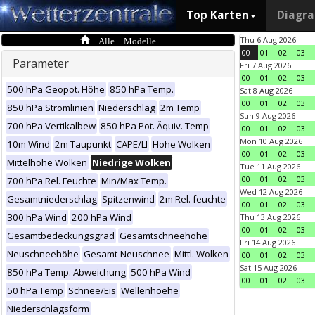
Top Karten
Diagr
Alle Modelle
Thu 6 Aug 2026
00
01
02
03
Parameter
Fri 7 Aug 2026
00
01
02
03
500 hPa Geopot. Höhe
850 hPa Temp.
Sat 8 Aug 2026
00
01
02
03
850 hPa Stromlinien
Niederschlag
2m Temp
Sun 9 Aug 2026
700 hPa Vertikalbew
850 hPa Pot. Äquiv. Temp
00
01
02
03
Mon 10 Aug 2026
10m Wind
2m Taupunkt
CAPE/LI
Hohe Wolken
00
01
02
03
Mittelhohe Wolken
Niedrige Wolken
Tue 11 Aug 2026
00
01
02
03
700 hPa Rel. Feuchte
Min/Max Temp.
Wed 12 Aug 2026
Gesamtniederschlag
Spitzenwind
2m Rel. feuchte
00
01
02
03
300 hPa Wind
200 hPa Wind
Thu 13 Aug 2026
00
01
02
03
Gesamtbedeckungsgrad
Gesamtschneehöhe
Fri 14 Aug 2026
Neuschneehöhe
Gesamt-Neuschnee
Mittl. Wolken
00
01
02
03
Sat 15 Aug 2026
850 hPa Temp. Abweichung
500 hPa Wind
00
01
02
03
50 hPa Temp
Schnee/Eis
Wellenhoehe
Niederschlagsform