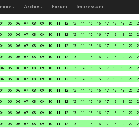
amme
Archiv
Forum
Impressum
04
05
06
07
08
09
10
11
12
13
14
15
16
17
18
19
20
2
04
05
06
07
08
09
10
11
12
13
14
15
16
17
18
19
20
2
04
05
06
07
08
09
10
11
12
13
14
15
16
17
18
19
20
2
04
05
06
07
08
09
10
11
12
13
14
15
16
17
18
19
20
2
04
05
06
07
08
09
10
11
12
13
14
15
16
17
18
19
20
2
04
05
06
07
08
09
10
11
12
13
14
15
16
17
18
19
20
2
04
05
06
07
08
09
10
11
12
13
14
15
16
17
18
19
20
2
04
05
06
07
08
09
10
11
12
13
14
15
16
17
18
19
20
2
04
05
06
07
08
09
10
11
12
13
14
15
16
17
18
19
20
2
04
05
06
07
08
09
10
11
12
13
14
15
16
17
18
19
20
2