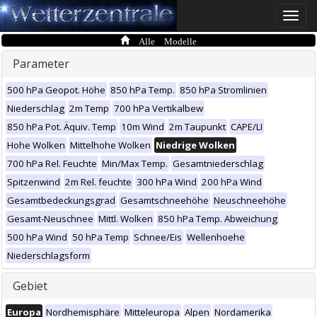
Toggle
naviga
Alle Modelle
Parameter
500 hPa Geopot. Höhe
850 hPa Temp.
850 hPa Stromlinien
Niederschlag
2m Temp
700 hPa Vertikalbew
850 hPa Pot. Äquiv. Temp
10m Wind
2m Taupunkt
CAPE/LI
Hohe Wolken
Mittelhohe Wolken
Niedrige Wolken
700 hPa Rel. Feuchte
Min/Max Temp.
Gesamtniederschlag
Spitzenwind
2m Rel. feuchte
300 hPa Wind
200 hPa Wind
Gesamtbedeckungsgrad
Gesamtschneehöhe
Neuschneehöhe
Gesamt-Neuschnee
Mittl. Wolken
850 hPa Temp. Abweichung
500 hPa Wind
50 hPa Temp
Schnee/Eis
Wellenhoehe
Niederschlagsform
Gebiet
Europa
Nordhemisphäre
Mitteleuropa
Alpen
Nordamerika