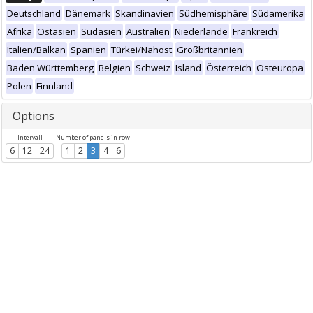
Deutschland
Dänemark
Skandinavien
Südhemisphäre
Südamerika
Afrika
Ostasien
Südasien
Australien
Niederlande
Frankreich
Italien/Balkan
Spanien
Türkei/Nahost
Großbritannien
Baden Württemberg
Belgien
Schweiz
Island
Österreich
Osteuropa
Polen
Finnland
Options
Intervall
Number of panels in row
6
12
24
1
2
3
4
6