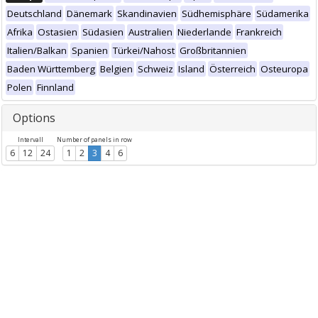
Deutschland
Dänemark
Skandinavien
Südhemisphäre
Südamerika
Afrika
Ostasien
Südasien
Australien
Niederlande
Frankreich
Italien/Balkan
Spanien
Türkei/Nahost
Großbritannien
Baden Württemberg
Belgien
Schweiz
Island
Österreich
Osteuropa
Polen
Finnland
Options
Intervall
Number of panels in row
6
12
24
1
2
3
4
6