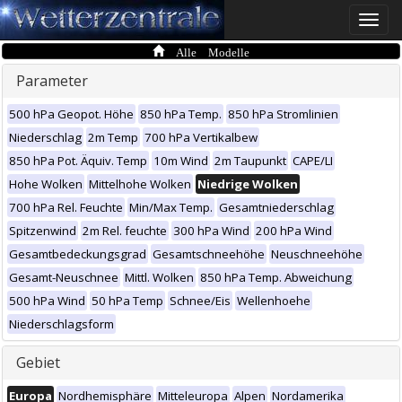
Toggle
naviga
Alle Modelle
Parameter
500 hPa Geopot. Höhe
850 hPa Temp.
850 hPa Stromlinien
Niederschlag
2m Temp
700 hPa Vertikalbew
850 hPa Pot. Äquiv. Temp
10m Wind
2m Taupunkt
CAPE/LI
Hohe Wolken
Mittelhohe Wolken
Niedrige Wolken
700 hPa Rel. Feuchte
Min/Max Temp.
Gesamtniederschlag
Spitzenwind
2m Rel. feuchte
300 hPa Wind
200 hPa Wind
Gesamtbedeckungsgrad
Gesamtschneehöhe
Neuschneehöhe
Gesamt-Neuschnee
Mittl. Wolken
850 hPa Temp. Abweichung
500 hPa Wind
50 hPa Temp
Schnee/Eis
Wellenhoehe
Niederschlagsform
Gebiet
Europa
Nordhemisphäre
Mitteleuropa
Alpen
Nordamerika