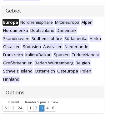
Gebiet
Europa
Nordhemisphäre
Mitteleuropa
Alpen
Nordamerika
Deutschland
Dänemark
Skandinavien
Südhemisphäre
Südamerika
Afrika
Ostasien
Südasien
Australien
Niederlande
Frankreich
Italien/Balkan
Spanien
Türkei/Nahost
Großbritannien
Baden Württemberg
Belgien
Schweiz
Island
Österreich
Osteuropa
Polen
Finnland
Options
Intervall
Number of panels in row
6
12
24
1
2
3
4
6