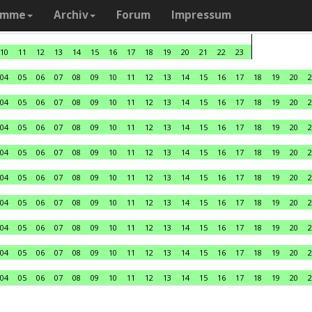
amme
Archiv
Forum
Impressum
10
11
12
13
14
15
16
17
18
19
20
21
22
23
04
05
06
07
08
09
10
11
12
13
14
15
16
17
18
19
20
2
04
05
06
07
08
09
10
11
12
13
14
15
16
17
18
19
20
2
04
05
06
07
08
09
10
11
12
13
14
15
16
17
18
19
20
2
04
05
06
07
08
09
10
11
12
13
14
15
16
17
18
19
20
2
04
05
06
07
08
09
10
11
12
13
14
15
16
17
18
19
20
2
04
05
06
07
08
09
10
11
12
13
14
15
16
17
18
19
20
2
04
05
06
07
08
09
10
11
12
13
14
15
16
17
18
19
20
2
04
05
06
07
08
09
10
11
12
13
14
15
16
17
18
19
20
2
04
05
06
07
08
09
10
11
12
13
14
15
16
17
18
19
20
2