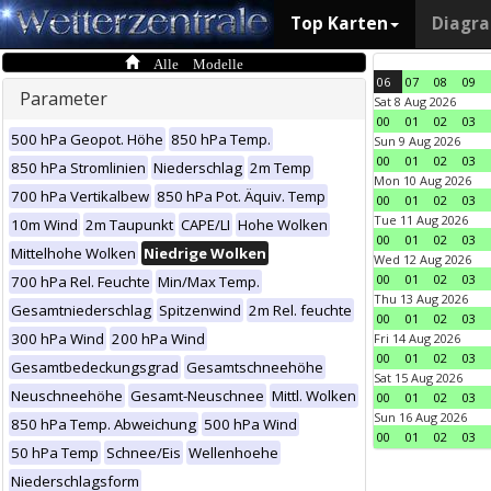
Top Karten
Diagr
Alle Modelle
06
07
08
09
Parameter
Sat 8 Aug 2026
00
01
02
03
500 hPa Geopot. Höhe
850 hPa Temp.
Sun 9 Aug 2026
00
01
02
03
850 hPa Stromlinien
Niederschlag
2m Temp
Mon 10 Aug 2026
700 hPa Vertikalbew
850 hPa Pot. Äquiv. Temp
00
01
02
03
Tue 11 Aug 2026
10m Wind
2m Taupunkt
CAPE/LI
Hohe Wolken
00
01
02
03
Mittelhohe Wolken
Niedrige Wolken
Wed 12 Aug 2026
00
01
02
03
700 hPa Rel. Feuchte
Min/Max Temp.
Thu 13 Aug 2026
Gesamtniederschlag
Spitzenwind
2m Rel. feuchte
00
01
02
03
300 hPa Wind
200 hPa Wind
Fri 14 Aug 2026
00
01
02
03
Gesamtbedeckungsgrad
Gesamtschneehöhe
Sat 15 Aug 2026
Neuschneehöhe
Gesamt-Neuschnee
Mittl. Wolken
00
01
02
03
Sun 16 Aug 2026
850 hPa Temp. Abweichung
500 hPa Wind
00
01
02
03
50 hPa Temp
Schnee/Eis
Wellenhoehe
Niederschlagsform