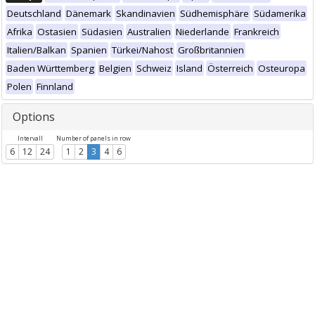
Deutschland
Dänemark
Skandinavien
Südhemisphäre
Südamerika
Afrika
Ostasien
Südasien
Australien
Niederlande
Frankreich
Italien/Balkan
Spanien
Türkei/Nahost
Großbritannien
Baden Württemberg
Belgien
Schweiz
Island
Österreich
Osteuropa
Polen
Finnland
Options
Intervall
Number of panels in row
6
12
24
1
2
3
4
6