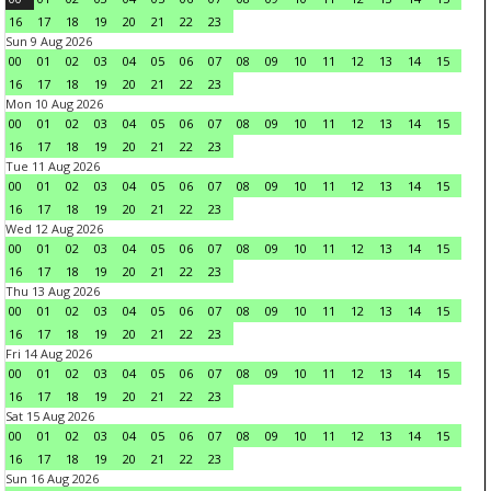
16
17
18
19
20
21
22
23
Sun 9 Aug 2026
00
01
02
03
04
05
06
07
08
09
10
11
12
13
14
15
16
17
18
19
20
21
22
23
Mon 10 Aug 2026
00
01
02
03
04
05
06
07
08
09
10
11
12
13
14
15
16
17
18
19
20
21
22
23
Tue 11 Aug 2026
00
01
02
03
04
05
06
07
08
09
10
11
12
13
14
15
16
17
18
19
20
21
22
23
Wed 12 Aug 2026
00
01
02
03
04
05
06
07
08
09
10
11
12
13
14
15
16
17
18
19
20
21
22
23
Thu 13 Aug 2026
00
01
02
03
04
05
06
07
08
09
10
11
12
13
14
15
16
17
18
19
20
21
22
23
Fri 14 Aug 2026
00
01
02
03
04
05
06
07
08
09
10
11
12
13
14
15
16
17
18
19
20
21
22
23
Sat 15 Aug 2026
00
01
02
03
04
05
06
07
08
09
10
11
12
13
14
15
16
17
18
19
20
21
22
23
Sun 16 Aug 2026