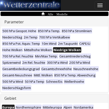
Toggle
naviga
Alle Modelle
Parameter
500 hPa Geopot. Höhe
850 hPa Temp.
850 hPa Stromlinien
Niederschlag
2m Temp
700 hPa Vertikalbew
850 hPa Pot. Äquiv. Temp
10m Wind
2m Taupunkt
CAPE/LI
Hohe Wolken
Mittelhohe Wolken
Niedrige Wolken
700 hPa Rel. Feuchte
Min/Max Temp.
Gesamtniederschlag
Spitzenwind
2m Rel. feuchte
300 hPa Wind
200 hPa Wind
Gesamtbedeckungsgrad
Gesamtschneehöhe
Neuschneehöhe
Gesamt-Neuschnee
Mittl. Wolken
850 hPa Temp. Abweichung
500 hPa Wind
50 hPa Temp
Schnee/Eis
Wellenhoehe
Niederschlagsform
Gebiet
Europa
Nordhemisphäre
Mitteleuropa
Alpen
Nordamerika