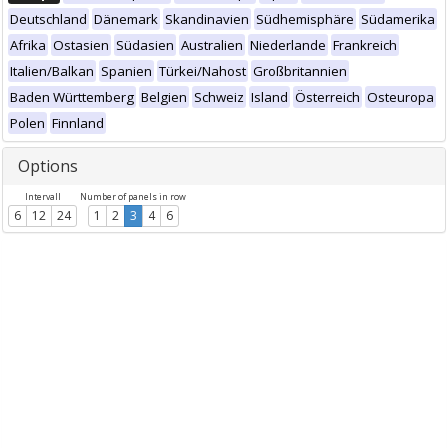
Deutschland
Dänemark
Skandinavien
Südhemisphäre
Südamerika
Afrika
Ostasien
Südasien
Australien
Niederlande
Frankreich
Italien/Balkan
Spanien
Türkei/Nahost
Großbritannien
Baden Württemberg
Belgien
Schweiz
Island
Österreich
Osteuropa
Polen
Finnland
Options
Intervall
Number of panels in row
6
12
24
1
2
3
4
6