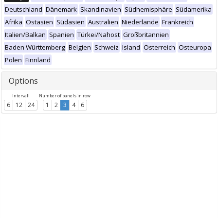
Deutschland
Dänemark
Skandinavien
Südhemisphäre
Südamerika
Afrika
Ostasien
Südasien
Australien
Niederlande
Frankreich
Italien/Balkan
Spanien
Türkei/Nahost
Großbritannien
Baden Württemberg
Belgien
Schweiz
Island
Österreich
Osteuropa
Polen
Finnland
Options
Intervall
Number of panels in row
6
12
24
1
2
3
4
6