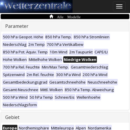
Toggle
naviga
Alle Modelle
Parameter
500 hPa Geopot. Höhe
850 hPa Temp.
850 hPa Stromlinien
Niederschlag
2m Temp
700 hPa Vertikalbew
850 hPa Pot. Äquiv. Temp
10m Wind
2m Taupunkt
CAPE/LI
Hohe Wolken
Mittelhohe Wolken
Niedrige Wolken
700 hPa Rel. Feuchte
Min/Max Temp.
Gesamtniederschlag
Spitzenwind
2m Rel. feuchte
300 hPa Wind
200 hPa Wind
Gesamtbedeckungsgrad
Gesamtschneehöhe
Neuschneehöhe
Gesamt-Neuschnee
Mittl. Wolken
850 hPa Temp. Abweichung
500 hPa Wind
50 hPa Temp
Schnee/Eis
Wellenhoehe
Niederschlagsform
Gebiet
Europa
Nordhemisphäre
Mitteleuropa
Alpen
Nordamerika