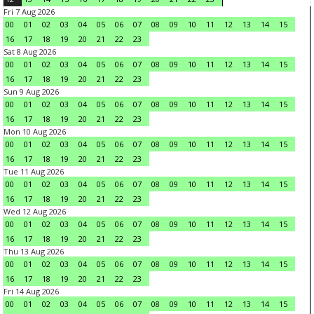
Fri 7 Aug 2026
00
01
02
03
04
05
06
07
08
09
10
11
12
13
14
15
16
17
18
19
20
21
22
23
Sat 8 Aug 2026
00
01
02
03
04
05
06
07
08
09
10
11
12
13
14
15
16
17
18
19
20
21
22
23
Sun 9 Aug 2026
00
01
02
03
04
05
06
07
08
09
10
11
12
13
14
15
16
17
18
19
20
21
22
23
Mon 10 Aug 2026
00
01
02
03
04
05
06
07
08
09
10
11
12
13
14
15
16
17
18
19
20
21
22
23
Tue 11 Aug 2026
00
01
02
03
04
05
06
07
08
09
10
11
12
13
14
15
16
17
18
19
20
21
22
23
Wed 12 Aug 2026
00
01
02
03
04
05
06
07
08
09
10
11
12
13
14
15
16
17
18
19
20
21
22
23
Thu 13 Aug 2026
00
01
02
03
04
05
06
07
08
09
10
11
12
13
14
15
16
17
18
19
20
21
22
23
Fri 14 Aug 2026
00
01
02
03
04
05
06
07
08
09
10
11
12
13
14
15