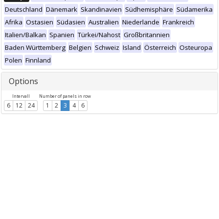
Deutschland
Dänemark
Skandinavien
Südhemisphäre
Südamerika
Afrika
Ostasien
Südasien
Australien
Niederlande
Frankreich
Italien/Balkan
Spanien
Türkei/Nahost
Großbritannien
Baden Württemberg
Belgien
Schweiz
Island
Österreich
Osteuropa
Polen
Finnland
Options
Intervall
Number of panels in row
6
12
24
1
2
3
4
6