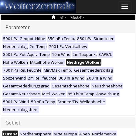
Toggle
naviga
Alle Modelle
Parameter
500 hPa Geopot. Höhe
850 hPa Temp.
850 hPa Stromlinien
Niederschlag
2m Temp
700 hPa Vertikalbew
850 hPa Pot. Äquiv. Temp
10m Wind
2m Taupunkt
CAPE/LI
Hohe Wolken
Mittelhohe Wolken
Niedrige Wolken
700 hPa Rel. Feuchte
Min/Max Temp.
Gesamtniederschlag
Spitzenwind
2m Rel. feuchte
300 hPa Wind
200 hPa Wind
Gesamtbedeckungsgrad
Gesamtschneehöhe
Neuschneehöhe
Gesamt-Neuschnee
Mittl. Wolken
850 hPa Temp. Abweichung
500 hPa Wind
50 hPa Temp
Schnee/Eis
Wellenhoehe
Niederschlagsform
Gebiet
Europa
Nordhemisphäre
Mitteleuropa
Alpen
Nordamerika