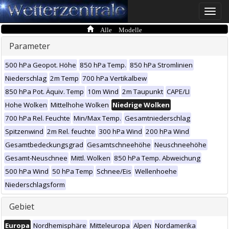
Toggle
naviga
Alle Modelle
Parameter
500 hPa Geopot. Höhe
850 hPa Temp.
850 hPa Stromlinien
Niederschlag
2m Temp
700 hPa Vertikalbew
850 hPa Pot. Äquiv. Temp
10m Wind
2m Taupunkt
CAPE/LI
Hohe Wolken
Mittelhohe Wolken
Niedrige Wolken
700 hPa Rel. Feuchte
Min/Max Temp.
Gesamtniederschlag
Spitzenwind
2m Rel. feuchte
300 hPa Wind
200 hPa Wind
Gesamtbedeckungsgrad
Gesamtschneehöhe
Neuschneehöhe
Gesamt-Neuschnee
Mittl. Wolken
850 hPa Temp. Abweichung
500 hPa Wind
50 hPa Temp
Schnee/Eis
Wellenhoehe
Niederschlagsform
Gebiet
Europa
Nordhemisphäre
Mitteleuropa
Alpen
Nordamerika