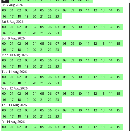
Fri 7 Aug 2026
00
01
02
03
04
05
06
07
08
09
10
11
12
13
14
15
16
17
18
19
20
21
22
23
Sat 8 Aug 2026
00
01
02
03
04
05
06
07
08
09
10
11
12
13
14
15
16
17
18
19
20
21
22
23
Sun 9 Aug 2026
00
01
02
03
04
05
06
07
08
09
10
11
12
13
14
15
16
17
18
19
20
21
22
23
Mon 10 Aug 2026
00
01
02
03
04
05
06
07
08
09
10
11
12
13
14
15
16
17
18
19
20
21
22
23
Tue 11 Aug 2026
00
01
02
03
04
05
06
07
08
09
10
11
12
13
14
15
16
17
18
19
20
21
22
23
Wed 12 Aug 2026
00
01
02
03
04
05
06
07
08
09
10
11
12
13
14
15
16
17
18
19
20
21
22
23
Thu 13 Aug 2026
00
01
02
03
04
05
06
07
08
09
10
11
12
13
14
15
16
17
18
19
20
21
22
23
Fri 14 Aug 2026
00
01
02
03
04
05
06
07
08
09
10
11
12
13
14
15