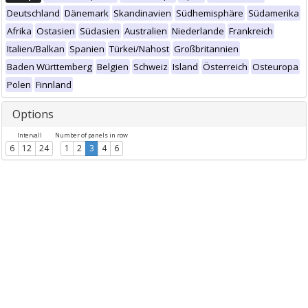
Deutschland
Dänemark
Skandinavien
Südhemisphäre
Südamerika
Afrika
Ostasien
Südasien
Australien
Niederlande
Frankreich
Italien/Balkan
Spanien
Türkei/Nahost
Großbritannien
Baden Württemberg
Belgien
Schweiz
Island
Österreich
Osteuropa
Polen
Finnland
Options
Intervall
Number of panels in row
6
12
24
1
2
3
4
6