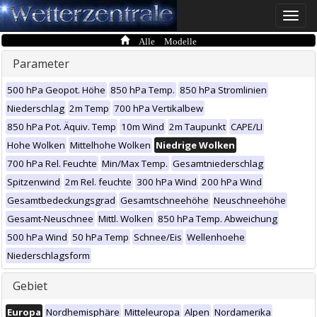
Toggle
naviga
Alle Modelle
Parameter
500 hPa Geopot. Höhe
850 hPa Temp.
850 hPa Stromlinien
Niederschlag
2m Temp
700 hPa Vertikalbew
850 hPa Pot. Äquiv. Temp
10m Wind
2m Taupunkt
CAPE/LI
Hohe Wolken
Mittelhohe Wolken
Niedrige Wolken
700 hPa Rel. Feuchte
Min/Max Temp.
Gesamtniederschlag
Spitzenwind
2m Rel. feuchte
300 hPa Wind
200 hPa Wind
Gesamtbedeckungsgrad
Gesamtschneehöhe
Neuschneehöhe
Gesamt-Neuschnee
Mittl. Wolken
850 hPa Temp. Abweichung
500 hPa Wind
50 hPa Temp
Schnee/Eis
Wellenhoehe
Niederschlagsform
Gebiet
Europa
Nordhemisphäre
Mitteleuropa
Alpen
Nordamerika