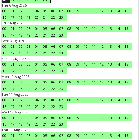
Thu 6 Aug 2026
00
01
02
03
04
05
06
07
08
09
10
11
12
13
14
15
16
17
18
19
20
21
22
23
Fri 7 Aug 2026
00
01
02
03
04
05
06
07
08
09
10
11
12
13
14
15
16
17
18
19
20
21
22
23
Sat 8 Aug 2026
00
01
02
03
04
05
06
07
08
09
10
11
12
13
14
15
16
17
18
19
20
21
22
23
Sun 9 Aug 2026
00
01
02
03
04
05
06
07
08
09
10
11
12
13
14
15
16
17
18
19
20
21
22
23
Mon 10 Aug 2026
00
01
02
03
04
05
06
07
08
09
10
11
12
13
14
15
16
17
18
19
20
21
22
23
Tue 11 Aug 2026
00
01
02
03
04
05
06
07
08
09
10
11
12
13
14
15
16
17
18
19
20
21
22
23
Wed 12 Aug 2026
00
01
02
03
04
05
06
07
08
09
10
11
12
13
14
15
16
17
18
19
20
21
22
23
Thu 13 Aug 2026
00
01
02
03
04
05
06
07
08
09
10
11
12
13
14
15