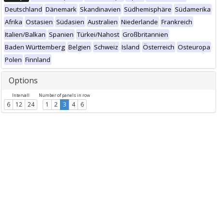
Deutschland
Dänemark
Skandinavien
Südhemisphäre
Südamerika
Afrika
Ostasien
Südasien
Australien
Niederlande
Frankreich
Italien/Balkan
Spanien
Türkei/Nahost
Großbritannien
Baden Württemberg
Belgien
Schweiz
Island
Österreich
Osteuropa
Polen
Finnland
Options
Intervall
Number of panels in row
6
12
24
1
2
3
4
6