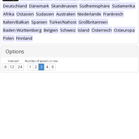
Deutschland
Dänemark
Skandinavien
Südhemisphäre
Südamerika
Afrika
Ostasien
Südasien
Australien
Niederlande
Frankreich
Italien/Balkan
Spanien
Türkei/Nahost
Großbritannien
Baden Württemberg
Belgien
Schweiz
Island
Österreich
Osteuropa
Polen
Finnland
Options
Intervall
Number of panels in row
6
12
24
1
2
3
4
6