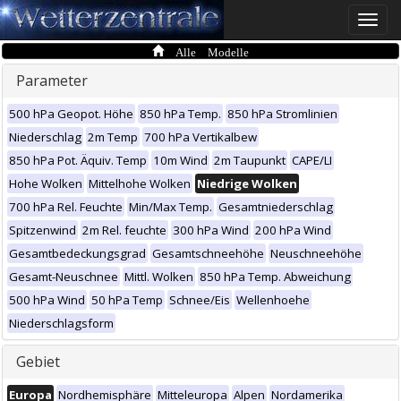
Toggle
naviga
Alle Modelle
Parameter
500 hPa Geopot. Höhe
850 hPa Temp.
850 hPa Stromlinien
Niederschlag
2m Temp
700 hPa Vertikalbew
850 hPa Pot. Äquiv. Temp
10m Wind
2m Taupunkt
CAPE/LI
Hohe Wolken
Mittelhohe Wolken
Niedrige Wolken
700 hPa Rel. Feuchte
Min/Max Temp.
Gesamtniederschlag
Spitzenwind
2m Rel. feuchte
300 hPa Wind
200 hPa Wind
Gesamtbedeckungsgrad
Gesamtschneehöhe
Neuschneehöhe
Gesamt-Neuschnee
Mittl. Wolken
850 hPa Temp. Abweichung
500 hPa Wind
50 hPa Temp
Schnee/Eis
Wellenhoehe
Niederschlagsform
Gebiet
Europa
Nordhemisphäre
Mitteleuropa
Alpen
Nordamerika