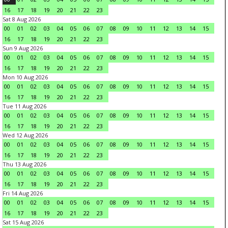
16
17
18
19
20
21
22
23
Sat 8 Aug 2026
00
01
02
03
04
05
06
07
08
09
10
11
12
13
14
15
16
17
18
19
20
21
22
23
Sun 9 Aug 2026
00
01
02
03
04
05
06
07
08
09
10
11
12
13
14
15
16
17
18
19
20
21
22
23
Mon 10 Aug 2026
00
01
02
03
04
05
06
07
08
09
10
11
12
13
14
15
16
17
18
19
20
21
22
23
Tue 11 Aug 2026
00
01
02
03
04
05
06
07
08
09
10
11
12
13
14
15
16
17
18
19
20
21
22
23
Wed 12 Aug 2026
00
01
02
03
04
05
06
07
08
09
10
11
12
13
14
15
16
17
18
19
20
21
22
23
Thu 13 Aug 2026
00
01
02
03
04
05
06
07
08
09
10
11
12
13
14
15
16
17
18
19
20
21
22
23
Fri 14 Aug 2026
00
01
02
03
04
05
06
07
08
09
10
11
12
13
14
15
16
17
18
19
20
21
22
23
Sat 15 Aug 2026