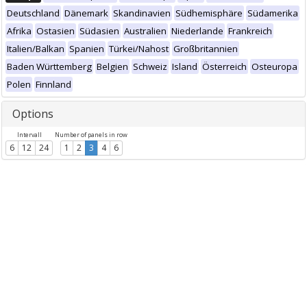
Deutschland
Dänemark
Skandinavien
Südhemisphäre
Südamerika
Afrika
Ostasien
Südasien
Australien
Niederlande
Frankreich
Italien/Balkan
Spanien
Türkei/Nahost
Großbritannien
Baden Württemberg
Belgien
Schweiz
Island
Österreich
Osteuropa
Polen
Finnland
Options
Intervall
Number of panels in row
6
12
24
1
2
3
4
6