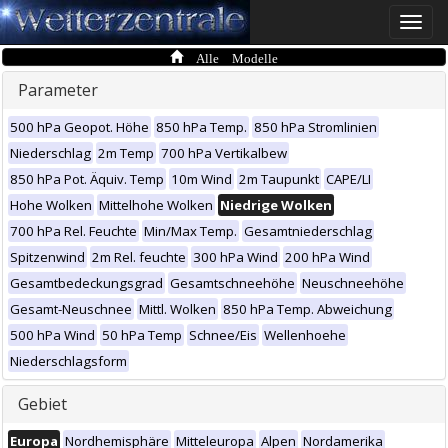
Toggle
naviga
Alle Modelle
Parameter
500 hPa Geopot. Höhe
850 hPa Temp.
850 hPa Stromlinien
Niederschlag
2m Temp
700 hPa Vertikalbew
850 hPa Pot. Äquiv. Temp
10m Wind
2m Taupunkt
CAPE/LI
Hohe Wolken
Mittelhohe Wolken
Niedrige Wolken
700 hPa Rel. Feuchte
Min/Max Temp.
Gesamtniederschlag
Spitzenwind
2m Rel. feuchte
300 hPa Wind
200 hPa Wind
Gesamtbedeckungsgrad
Gesamtschneehöhe
Neuschneehöhe
Gesamt-Neuschnee
Mittl. Wolken
850 hPa Temp. Abweichung
500 hPa Wind
50 hPa Temp
Schnee/Eis
Wellenhoehe
Niederschlagsform
Gebiet
Europa
Nordhemisphäre
Mitteleuropa
Alpen
Nordamerika