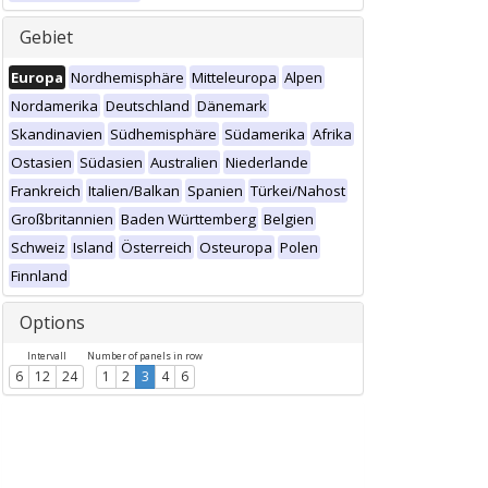
Gebiet
Europa
Nordhemisphäre
Mitteleuropa
Alpen
Nordamerika
Deutschland
Dänemark
Skandinavien
Südhemisphäre
Südamerika
Afrika
Ostasien
Südasien
Australien
Niederlande
Frankreich
Italien/Balkan
Spanien
Türkei/Nahost
Großbritannien
Baden Württemberg
Belgien
Schweiz
Island
Österreich
Osteuropa
Polen
Finnland
Options
Intervall
Number of panels in row
6
12
24
1
2
3
4
6