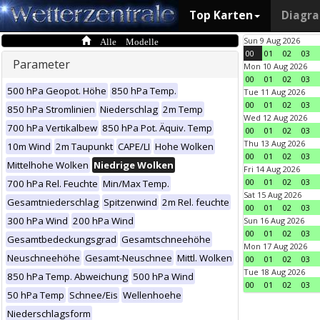
Top Karten
Diagr
Alle Modelle
Sun 9 Aug 2026
00
01
02
03
Parameter
Mon 10 Aug 2026
00
01
02
03
500 hPa Geopot. Höhe
850 hPa Temp.
Tue 11 Aug 2026
00
01
02
03
850 hPa Stromlinien
Niederschlag
2m Temp
Wed 12 Aug 2026
700 hPa Vertikalbew
850 hPa Pot. Äquiv. Temp
00
01
02
03
Thu 13 Aug 2026
10m Wind
2m Taupunkt
CAPE/LI
Hohe Wolken
00
01
02
03
Mittelhohe Wolken
Niedrige Wolken
Fri 14 Aug 2026
00
01
02
03
700 hPa Rel. Feuchte
Min/Max Temp.
Sat 15 Aug 2026
Gesamtniederschlag
Spitzenwind
2m Rel. feuchte
00
01
02
03
300 hPa Wind
200 hPa Wind
Sun 16 Aug 2026
00
01
02
03
Gesamtbedeckungsgrad
Gesamtschneehöhe
Mon 17 Aug 2026
Neuschneehöhe
Gesamt-Neuschnee
Mittl. Wolken
00
01
02
03
Tue 18 Aug 2026
850 hPa Temp. Abweichung
500 hPa Wind
00
01
02
03
50 hPa Temp
Schnee/Eis
Wellenhoehe
Niederschlagsform