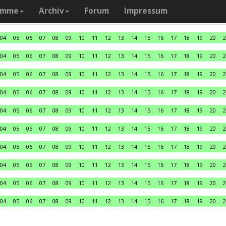
amme
Archiv
Forum
Impressum
04
05
06
07
08
09
10
11
12
13
14
15
16
17
18
19
20
2
04
05
06
07
08
09
10
11
12
13
14
15
16
17
18
19
20
2
04
05
06
07
08
09
10
11
12
13
14
15
16
17
18
19
20
2
04
05
06
07
08
09
10
11
12
13
14
15
16
17
18
19
20
2
04
05
06
07
08
09
10
11
12
13
14
15
16
17
18
19
20
2
04
05
06
07
08
09
10
11
12
13
14
15
16
17
18
19
20
2
04
05
06
07
08
09
10
11
12
13
14
15
16
17
18
19
20
2
04
05
06
07
08
09
10
11
12
13
14
15
16
17
18
19
20
2
04
05
06
07
08
09
10
11
12
13
14
15
16
17
18
19
20
2
04
05
06
07
08
09
10
11
12
13
14
15
16
17
18
19
20
2