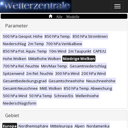
Toggle
naviga
Alle Modelle
Parameter
500 hPa Geopot. Höhe
850 hPa Temp.
850 hPa Stromlinien
Niederschlag
2m Temp
700 hPa Vertikalbew
850 hPa Pot. Äquiv. Temp
10m Wind
2m Taupunkt
CAPE/LI
Hohe Wolken
Mittelhohe Wolken
Niedrige Wolken
700 hPa Rel. Feuchte
Min/Max Temp.
Gesamtniederschlag
Spitzenwind
2m Rel. feuchte
300 hPa Wind
200 hPa Wind
Gesamtbedeckungsgrad
Gesamtschneehöhe
Neuschneehöhe
Gesamt-Neuschnee
Mittl. Wolken
850 hPa Temp. Abweichung
500 hPa Wind
50 hPa Temp
Schnee/Eis
Wellenhoehe
Niederschlagsform
Gebiet
Europa
Nordhemisphäre
Mitteleuropa
Alpen
Nordamerika