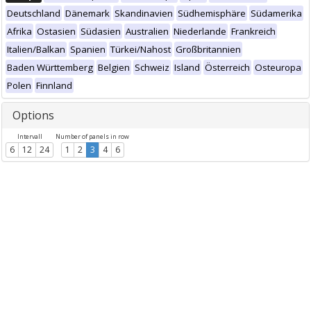
Deutschland
Dänemark
Skandinavien
Südhemisphäre
Südamerika
Afrika
Ostasien
Südasien
Australien
Niederlande
Frankreich
Italien/Balkan
Spanien
Türkei/Nahost
Großbritannien
Baden Württemberg
Belgien
Schweiz
Island
Österreich
Osteuropa
Polen
Finnland
Options
Intervall
Number of panels in row
6
12
24
1
2
3
4
6