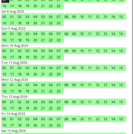
16
17
18
19
20
21
22
23
Sat 8 Aug 2026
00
01
02
03
04
05
06
07
08
09
10
11
12
13
14
15
16
17
18
19
20
21
22
23
Sun 9 Aug 2026
00
01
02
03
04
05
06
07
08
09
10
11
12
13
14
15
16
17
18
19
20
21
22
23
Mon 10 Aug 2026
00
01
02
03
04
05
06
07
08
09
10
11
12
13
14
15
16
17
18
19
20
21
22
23
Tue 11 Aug 2026
00
01
02
03
04
05
06
07
08
09
10
11
12
13
14
15
16
17
18
19
20
21
22
23
Wed 12 Aug 2026
00
01
02
03
04
05
06
07
08
09
10
11
12
13
14
15
16
17
18
19
20
21
22
23
Thu 13 Aug 2026
00
01
02
03
04
05
06
07
08
09
10
11
12
13
14
15
16
17
18
19
20
21
22
23
Fri 14 Aug 2026
00
01
02
03
04
05
06
07
08
09
10
11
12
13
14
15
16
17
18
19
20
21
22
23
Sat 15 Aug 2026