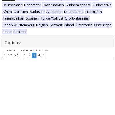
Deutschland
Dänemark
Skandinavien
Südhemisphäre
Südamerika
Afrika
Ostasien
Südasien
Australien
Niederlande
Frankreich
Italien/Balkan
Spanien
Türkei/Nahost
Großbritannien
Baden Württemberg
Belgien
Schweiz
Island
Österreich
Osteuropa
Polen
Finnland
Options
Intervall
Number of panels in row
6
12
24
1
2
3
4
6