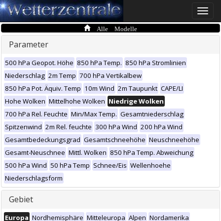
Toggle
naviga
Alle Modelle
Parameter
500 hPa Geopot. Höhe
850 hPa Temp.
850 hPa Stromlinien
Niederschlag
2m Temp
700 hPa Vertikalbew
850 hPa Pot. Äquiv. Temp
10m Wind
2m Taupunkt
CAPE/LI
Hohe Wolken
Mittelhohe Wolken
Niedrige Wolken
700 hPa Rel. Feuchte
Min/Max Temp.
Gesamtniederschlag
Spitzenwind
2m Rel. feuchte
300 hPa Wind
200 hPa Wind
Gesamtbedeckungsgrad
Gesamtschneehöhe
Neuschneehöhe
Gesamt-Neuschnee
Mittl. Wolken
850 hPa Temp. Abweichung
500 hPa Wind
50 hPa Temp
Schnee/Eis
Wellenhoehe
Niederschlagsform
Gebiet
Europa
Nordhemisphäre
Mitteleuropa
Alpen
Nordamerika