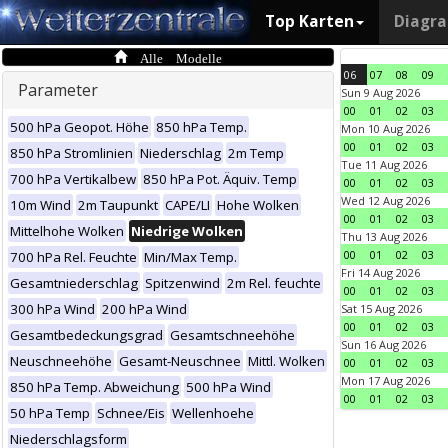
Top Karten
Diagr
Alle Modelle
06
07
08
09
Parameter
Sun 9 Aug 2026
00
01
02
03
500 hPa Geopot. Höhe
850 hPa Temp.
Mon 10 Aug 2026
00
01
02
03
850 hPa Stromlinien
Niederschlag
2m Temp
Tue 11 Aug 2026
700 hPa Vertikalbew
850 hPa Pot. Äquiv. Temp
00
01
02
03
Wed 12 Aug 2026
10m Wind
2m Taupunkt
CAPE/LI
Hohe Wolken
00
01
02
03
Mittelhohe Wolken
Niedrige Wolken
Thu 13 Aug 2026
00
01
02
03
700 hPa Rel. Feuchte
Min/Max Temp.
Fri 14 Aug 2026
Gesamtniederschlag
Spitzenwind
2m Rel. feuchte
00
01
02
03
300 hPa Wind
200 hPa Wind
Sat 15 Aug 2026
00
01
02
03
Gesamtbedeckungsgrad
Gesamtschneehöhe
Sun 16 Aug 2026
Neuschneehöhe
Gesamt-Neuschnee
Mittl. Wolken
00
01
02
03
Mon 17 Aug 2026
850 hPa Temp. Abweichung
500 hPa Wind
00
01
02
03
50 hPa Temp
Schnee/Eis
Wellenhoehe
Niederschlagsform