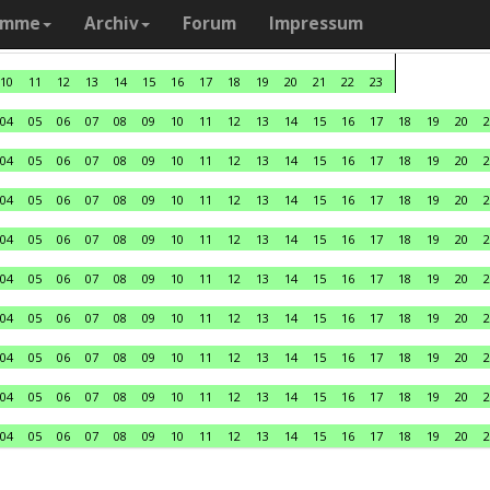
amme
Archiv
Forum
Impressum
10
11
12
13
14
15
16
17
18
19
20
21
22
23
04
05
06
07
08
09
10
11
12
13
14
15
16
17
18
19
20
2
04
05
06
07
08
09
10
11
12
13
14
15
16
17
18
19
20
2
04
05
06
07
08
09
10
11
12
13
14
15
16
17
18
19
20
2
04
05
06
07
08
09
10
11
12
13
14
15
16
17
18
19
20
2
04
05
06
07
08
09
10
11
12
13
14
15
16
17
18
19
20
2
04
05
06
07
08
09
10
11
12
13
14
15
16
17
18
19
20
2
04
05
06
07
08
09
10
11
12
13
14
15
16
17
18
19
20
2
04
05
06
07
08
09
10
11
12
13
14
15
16
17
18
19
20
2
04
05
06
07
08
09
10
11
12
13
14
15
16
17
18
19
20
2