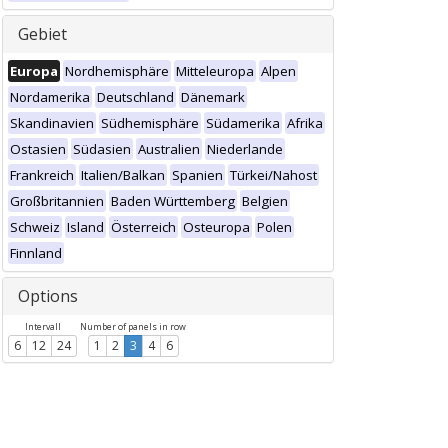
Gebiet
Europa
Nordhemisphäre
Mitteleuropa
Alpen
Nordamerika
Deutschland
Dänemark
Skandinavien
Südhemisphäre
Südamerika
Afrika
Ostasien
Südasien
Australien
Niederlande
Frankreich
Italien/Balkan
Spanien
Türkei/Nahost
Großbritannien
Baden Württemberg
Belgien
Schweiz
Island
Österreich
Osteuropa
Polen
Finnland
Options
Intervall
Number of panels in row
6
12
24
1
2
3
4
6