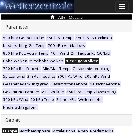
Toggle
naviga
Alle Modelle
Parameter
500 hPa Geopot. Höhe
850 hPa Temp.
850 hPa Stromlinien
Niederschlag
2m Temp
700 hPa Vertikalbew
850 hPa Pot. Äquiv. Temp
10m Wind
2m Taupunkt
CAPE/LI
Hohe Wolken
Mittelhohe Wolken
Niedrige Wolken
700 hPa Rel. Feuchte
Min/Max Temp.
Gesamtniederschlag
Spitzenwind
2m Rel. feuchte
300 hPa Wind
200 hPa Wind
Gesamtbedeckungsgrad
Gesamtschneehöhe
Neuschneehöhe
Gesamt-Neuschnee
Mittl. Wolken
850 hPa Temp. Abweichung
500 hPa Wind
50 hPa Temp
Schnee/Eis
Wellenhoehe
Niederschlagsform
Gebiet
Europa
Nordhemisphäre
Mitteleuropa
Alpen
Nordamerika