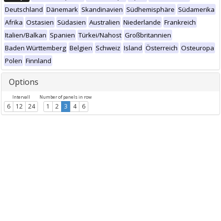
Deutschland
Dänemark
Skandinavien
Südhemisphäre
Südamerika
Afrika
Ostasien
Südasien
Australien
Niederlande
Frankreich
Italien/Balkan
Spanien
Türkei/Nahost
Großbritannien
Baden Württemberg
Belgien
Schweiz
Island
Österreich
Osteuropa
Polen
Finnland
Options
Intervall
Number of panels in row
6
12
24
1
2
3
4
6