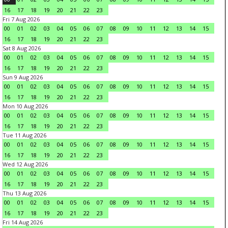
16
17
18
19
20
21
22
23
Fri 7 Aug 2026
00
01
02
03
04
05
06
07
08
09
10
11
12
13
14
15
16
17
18
19
20
21
22
23
Sat 8 Aug 2026
00
01
02
03
04
05
06
07
08
09
10
11
12
13
14
15
16
17
18
19
20
21
22
23
Sun 9 Aug 2026
00
01
02
03
04
05
06
07
08
09
10
11
12
13
14
15
16
17
18
19
20
21
22
23
Mon 10 Aug 2026
00
01
02
03
04
05
06
07
08
09
10
11
12
13
14
15
16
17
18
19
20
21
22
23
Tue 11 Aug 2026
00
01
02
03
04
05
06
07
08
09
10
11
12
13
14
15
16
17
18
19
20
21
22
23
Wed 12 Aug 2026
00
01
02
03
04
05
06
07
08
09
10
11
12
13
14
15
16
17
18
19
20
21
22
23
Thu 13 Aug 2026
00
01
02
03
04
05
06
07
08
09
10
11
12
13
14
15
16
17
18
19
20
21
22
23
Fri 14 Aug 2026