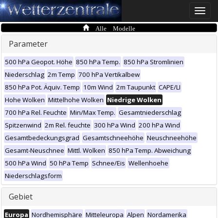
Toggle
naviga
Alle Modelle
Parameter
500 hPa Geopot. Höhe
850 hPa Temp.
850 hPa Stromlinien
Niederschlag
2m Temp
700 hPa Vertikalbew
850 hPa Pot. Äquiv. Temp
10m Wind
2m Taupunkt
CAPE/LI
Hohe Wolken
Mittelhohe Wolken
Niedrige Wolken
700 hPa Rel. Feuchte
Min/Max Temp.
Gesamtniederschlag
Spitzenwind
2m Rel. feuchte
300 hPa Wind
200 hPa Wind
Gesamtbedeckungsgrad
Gesamtschneehöhe
Neuschneehöhe
Gesamt-Neuschnee
Mittl. Wolken
850 hPa Temp. Abweichung
500 hPa Wind
50 hPa Temp
Schnee/Eis
Wellenhoehe
Niederschlagsform
Gebiet
Europa
Nordhemisphäre
Mitteleuropa
Alpen
Nordamerika