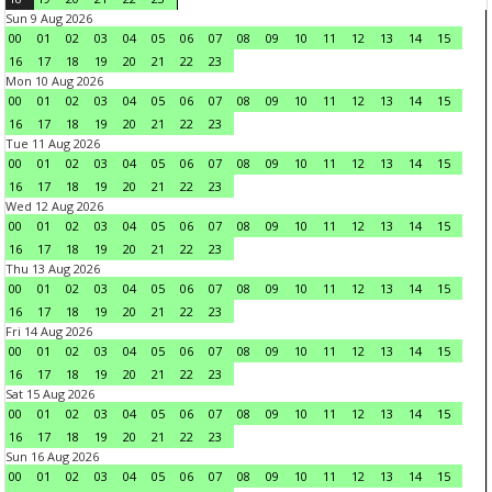
Sun 9 Aug 2026
00
01
02
03
04
05
06
07
08
09
10
11
12
13
14
15
16
17
18
19
20
21
22
23
Mon 10 Aug 2026
00
01
02
03
04
05
06
07
08
09
10
11
12
13
14
15
16
17
18
19
20
21
22
23
Tue 11 Aug 2026
00
01
02
03
04
05
06
07
08
09
10
11
12
13
14
15
16
17
18
19
20
21
22
23
Wed 12 Aug 2026
00
01
02
03
04
05
06
07
08
09
10
11
12
13
14
15
16
17
18
19
20
21
22
23
Thu 13 Aug 2026
00
01
02
03
04
05
06
07
08
09
10
11
12
13
14
15
16
17
18
19
20
21
22
23
Fri 14 Aug 2026
00
01
02
03
04
05
06
07
08
09
10
11
12
13
14
15
16
17
18
19
20
21
22
23
Sat 15 Aug 2026
00
01
02
03
04
05
06
07
08
09
10
11
12
13
14
15
16
17
18
19
20
21
22
23
Sun 16 Aug 2026
00
01
02
03
04
05
06
07
08
09
10
11
12
13
14
15