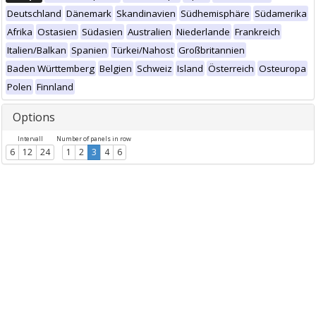
Deutschland
Dänemark
Skandinavien
Südhemisphäre
Südamerika
Afrika
Ostasien
Südasien
Australien
Niederlande
Frankreich
Italien/Balkan
Spanien
Türkei/Nahost
Großbritannien
Baden Württemberg
Belgien
Schweiz
Island
Österreich
Osteuropa
Polen
Finnland
Options
Intervall
Number of panels in row
6
12
24
1
2
3
4
6