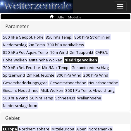
Toggle
naviga
Alle Modelle
Parameter
500 hPa Geopot. Höhe
850 hPa Temp.
850 hPa Stromlinien
Niederschlag
2m Temp
700 hPa Vertikalbew
850 hPa Pot. Äquiv. Temp
10m Wind
2m Taupunkt
CAPE/LI
Hohe Wolken
Mittelhohe Wolken
Niedrige Wolken
700 hPa Rel. Feuchte
Min/Max Temp.
Gesamtniederschlag
Spitzenwind
2m Rel. feuchte
300 hPa Wind
200 hPa Wind
Gesamtbedeckungsgrad
Gesamtschneehöhe
Neuschneehöhe
Gesamt-Neuschnee
Mittl. Wolken
850 hPa Temp. Abweichung
500 hPa Wind
50 hPa Temp
Schnee/Eis
Wellenhoehe
Niederschlagsform
Gebiet
Europa
Nordhemisphäre
Mitteleuropa
Alpen
Nordamerika