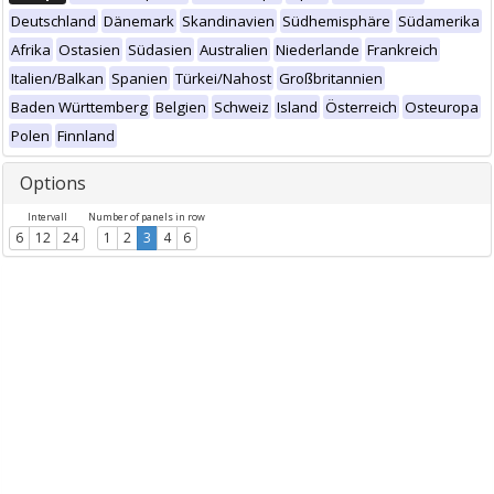
Deutschland
Dänemark
Skandinavien
Südhemisphäre
Südamerika
Afrika
Ostasien
Südasien
Australien
Niederlande
Frankreich
Italien/Balkan
Spanien
Türkei/Nahost
Großbritannien
Baden Württemberg
Belgien
Schweiz
Island
Österreich
Osteuropa
Polen
Finnland
Options
Intervall
Number of panels in row
6
12
24
1
2
3
4
6