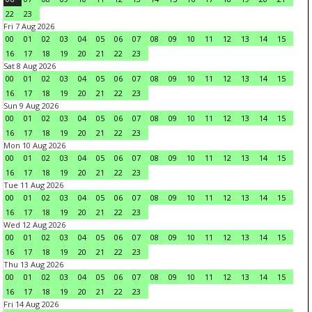
22
23
Fri 7 Aug 2026
00
01
02
03
04
05
06
07
08
09
10
11
12
13
14
15
16
17
18
19
20
21
22
23
Sat 8 Aug 2026
00
01
02
03
04
05
06
07
08
09
10
11
12
13
14
15
16
17
18
19
20
21
22
23
Sun 9 Aug 2026
00
01
02
03
04
05
06
07
08
09
10
11
12
13
14
15
16
17
18
19
20
21
22
23
Mon 10 Aug 2026
00
01
02
03
04
05
06
07
08
09
10
11
12
13
14
15
16
17
18
19
20
21
22
23
Tue 11 Aug 2026
00
01
02
03
04
05
06
07
08
09
10
11
12
13
14
15
16
17
18
19
20
21
22
23
Wed 12 Aug 2026
00
01
02
03
04
05
06
07
08
09
10
11
12
13
14
15
16
17
18
19
20
21
22
23
Thu 13 Aug 2026
00
01
02
03
04
05
06
07
08
09
10
11
12
13
14
15
16
17
18
19
20
21
22
23
Fri 14 Aug 2026