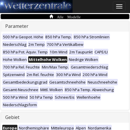
Toggle
naviga
Alle Modelle
Parameter
500 hPa Geopot. Höhe
850 hPa Temp.
850 hPa Stromlinien
Niederschlag
2m Temp
700 hPa Vertikalbew
850 hPa Pot. Äquiv. Temp
10m Wind
2m Taupunkt
CAPE/LI
Hohe Wolken
Mittelhohe Wolken
Niedrige Wolken
700 hPa Rel. Feuchte
Min/Max Temp.
Gesamtniederschlag
Spitzenwind
2m Rel. feuchte
300 hPa Wind
200 hPa Wind
Gesamtbedeckungsgrad
Gesamtschneehöhe
Neuschneehöhe
Gesamt-Neuschnee
Mittl. Wolken
850 hPa Temp. Abweichung
500 hPa Wind
50 hPa Temp
Schnee/Eis
Wellenhoehe
Niederschlagsform
Gebiet
Europa
Nordhemisphäre
Mitteleuropa
Alpen
Nordamerika