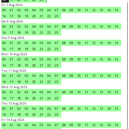
Fri 7 Aug 2026
00
01
02
03
04
05
06
07
08
09
10
11
12
13
14
15
16
17
18
19
20
21
22
23
Sat 8 Aug 2026
00
01
02
03
04
05
06
07
08
09
10
11
12
13
14
15
16
17
18
19
20
21
22
23
Sun 9 Aug 2026
00
01
02
03
04
05
06
07
08
09
10
11
12
13
14
15
16
17
18
19
20
21
22
23
Mon 10 Aug 2026
00
01
02
03
04
05
06
07
08
09
10
11
12
13
14
15
16
17
18
19
20
21
22
23
Tue 11 Aug 2026
00
01
02
03
04
05
06
07
08
09
10
11
12
13
14
15
16
17
18
19
20
21
22
23
Wed 12 Aug 2026
00
01
02
03
04
05
06
07
08
09
10
11
12
13
14
15
16
17
18
19
20
21
22
23
Thu 13 Aug 2026
00
01
02
03
04
05
06
07
08
09
10
11
12
13
14
15
16
17
18
19
20
21
22
23
Fri 14 Aug 2026
00
01
02
03
04
05
06
07
08
09
10
11
12
13
14
15