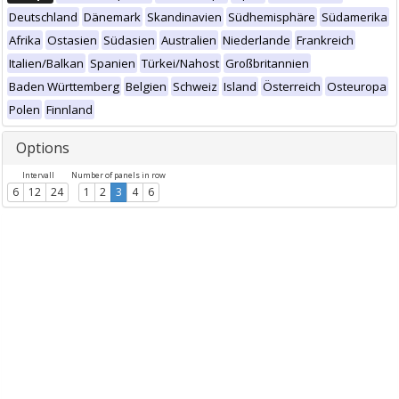
Deutschland
Dänemark
Skandinavien
Südhemisphäre
Südamerika
Afrika
Ostasien
Südasien
Australien
Niederlande
Frankreich
Italien/Balkan
Spanien
Türkei/Nahost
Großbritannien
Baden Württemberg
Belgien
Schweiz
Island
Österreich
Osteuropa
Polen
Finnland
Options
Intervall
Number of panels in row
6
12
24
1
2
3
4
6