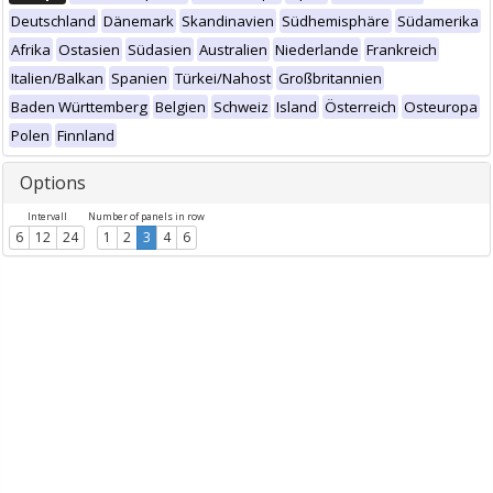
Deutschland
Dänemark
Skandinavien
Südhemisphäre
Südamerika
Afrika
Ostasien
Südasien
Australien
Niederlande
Frankreich
Italien/Balkan
Spanien
Türkei/Nahost
Großbritannien
Baden Württemberg
Belgien
Schweiz
Island
Österreich
Osteuropa
Polen
Finnland
Options
Intervall
Number of panels in row
6
12
24
1
2
3
4
6