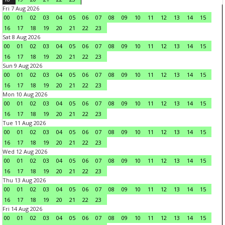
Fri 7 Aug 2026
00
01
02
03
04
05
06
07
08
09
10
11
12
13
14
15
16
17
18
19
20
21
22
23
Sat 8 Aug 2026
00
01
02
03
04
05
06
07
08
09
10
11
12
13
14
15
16
17
18
19
20
21
22
23
Sun 9 Aug 2026
00
01
02
03
04
05
06
07
08
09
10
11
12
13
14
15
16
17
18
19
20
21
22
23
Mon 10 Aug 2026
00
01
02
03
04
05
06
07
08
09
10
11
12
13
14
15
16
17
18
19
20
21
22
23
Tue 11 Aug 2026
00
01
02
03
04
05
06
07
08
09
10
11
12
13
14
15
16
17
18
19
20
21
22
23
Wed 12 Aug 2026
00
01
02
03
04
05
06
07
08
09
10
11
12
13
14
15
16
17
18
19
20
21
22
23
Thu 13 Aug 2026
00
01
02
03
04
05
06
07
08
09
10
11
12
13
14
15
16
17
18
19
20
21
22
23
Fri 14 Aug 2026
00
01
02
03
04
05
06
07
08
09
10
11
12
13
14
15