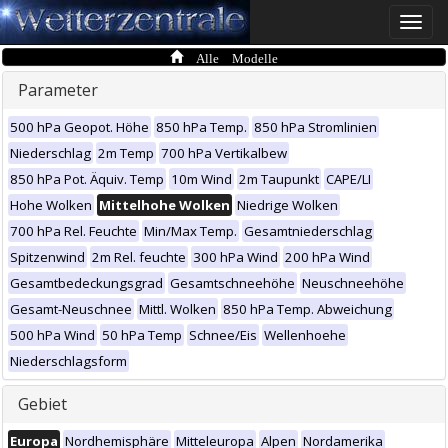
Toggle
naviga
Alle Modelle
Parameter
500 hPa Geopot. Höhe
850 hPa Temp.
850 hPa Stromlinien
Niederschlag
2m Temp
700 hPa Vertikalbew
850 hPa Pot. Äquiv. Temp
10m Wind
2m Taupunkt
CAPE/LI
Hohe Wolken
Mittelhohe Wolken
Niedrige Wolken
700 hPa Rel. Feuchte
Min/Max Temp.
Gesamtniederschlag
Spitzenwind
2m Rel. feuchte
300 hPa Wind
200 hPa Wind
Gesamtbedeckungsgrad
Gesamtschneehöhe
Neuschneehöhe
Gesamt-Neuschnee
Mittl. Wolken
850 hPa Temp. Abweichung
500 hPa Wind
50 hPa Temp
Schnee/Eis
Wellenhoehe
Niederschlagsform
Gebiet
Europa
Nordhemisphäre
Mitteleuropa
Alpen
Nordamerika