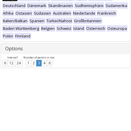
Deutschland
Dänemark
Skandinavien
Südhemisphäre
Südamerika
Afrika
Ostasien
Südasien
Australien
Niederlande
Frankreich
Italien/Balkan
Spanien
Türkei/Nahost
Großbritannien
Baden Württemberg
Belgien
Schweiz
Island
Österreich
Osteuropa
Polen
Finnland
Options
Intervall
Number of panels in row
6
12
24
1
2
3
4
6