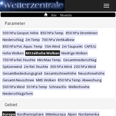
Toggle
naviga
Alle Modelle
Parameter
500 hPa Geopot. Höhe
850 hPa Temp.
850 hPa Stromlinien
Niederschlag
2m Temp
700 hPa Vertikalbew
850 hPa Pot. Äquiv. Temp
10m Wind
2m Taupunkt
CAPE/LI
Hohe Wolken
Mittelhohe Wolken
Niedrige Wolken
700 hPa Rel. Feuchte
Min/Max Temp.
Gesamtniederschlag
Spitzenwind
2m Rel. feuchte
300 hPa Wind
200 hPa Wind
Gesamtbedeckungsgrad
Gesamtschneehöhe
Neuschneehöhe
Gesamt-Neuschnee
Mittl. Wolken
850 hPa Temp. Abweichung
500 hPa Wind
50 hPa Temp
Schnee/Eis
Wellenhoehe
Niederschlagsform
Gebiet
Europa
Nordhemisphäre
Mitteleuropa
Alpen
Nordamerika