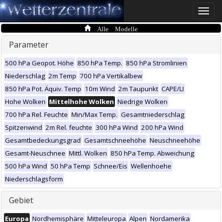
Toggle
naviga
Alle Modelle
Parameter
500 hPa Geopot. Höhe
850 hPa Temp.
850 hPa Stromlinien
Niederschlag
2m Temp
700 hPa Vertikalbew
850 hPa Pot. Äquiv. Temp
10m Wind
2m Taupunkt
CAPE/LI
Hohe Wolken
Mittelhohe Wolken
Niedrige Wolken
700 hPa Rel. Feuchte
Min/Max Temp.
Gesamtniederschlag
Spitzenwind
2m Rel. feuchte
300 hPa Wind
200 hPa Wind
Gesamtbedeckungsgrad
Gesamtschneehöhe
Neuschneehöhe
Gesamt-Neuschnee
Mittl. Wolken
850 hPa Temp. Abweichung
500 hPa Wind
50 hPa Temp
Schnee/Eis
Wellenhoehe
Niederschlagsform
Gebiet
Europa
Nordhemisphäre
Mitteleuropa
Alpen
Nordamerika