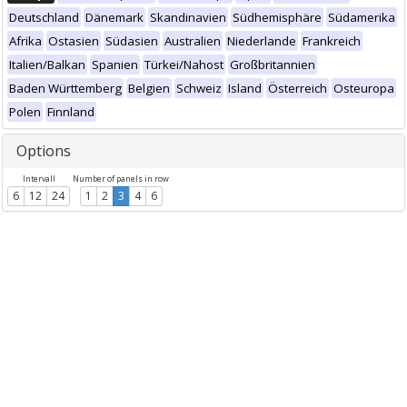
Deutschland
Dänemark
Skandinavien
Südhemisphäre
Südamerika
Afrika
Ostasien
Südasien
Australien
Niederlande
Frankreich
Italien/Balkan
Spanien
Türkei/Nahost
Großbritannien
Baden Württemberg
Belgien
Schweiz
Island
Österreich
Osteuropa
Polen
Finnland
Options
Intervall
Number of panels in row
6
12
24
1
2
3
4
6