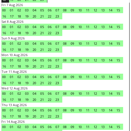
Fri 7 Aug 2026
00
01
02
03
04
05
06
07
08
09
10
11
12
13
14
15
16
17
18
19
20
21
22
23
Sat 8 Aug 2026
00
01
02
03
04
05
06
07
08
09
10
11
12
13
14
15
16
17
18
19
20
21
22
23
Sun 9 Aug 2026
00
01
02
03
04
05
06
07
08
09
10
11
12
13
14
15
16
17
18
19
20
21
22
23
Mon 10 Aug 2026
00
01
02
03
04
05
06
07
08
09
10
11
12
13
14
15
16
17
18
19
20
21
22
23
Tue 11 Aug 2026
00
01
02
03
04
05
06
07
08
09
10
11
12
13
14
15
16
17
18
19
20
21
22
23
Wed 12 Aug 2026
00
01
02
03
04
05
06
07
08
09
10
11
12
13
14
15
16
17
18
19
20
21
22
23
Thu 13 Aug 2026
00
01
02
03
04
05
06
07
08
09
10
11
12
13
14
15
16
17
18
19
20
21
22
23
Fri 14 Aug 2026
00
01
02
03
04
05
06
07
08
09
10
11
12
13
14
15