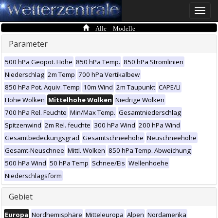
Toggle
naviga
Alle Modelle
Parameter
500 hPa Geopot. Höhe
850 hPa Temp.
850 hPa Stromlinien
Niederschlag
2m Temp
700 hPa Vertikalbew
850 hPa Pot. Äquiv. Temp
10m Wind
2m Taupunkt
CAPE/LI
Hohe Wolken
Mittelhohe Wolken
Niedrige Wolken
700 hPa Rel. Feuchte
Min/Max Temp.
Gesamtniederschlag
Spitzenwind
2m Rel. feuchte
300 hPa Wind
200 hPa Wind
Gesamtbedeckungsgrad
Gesamtschneehöhe
Neuschneehöhe
Gesamt-Neuschnee
Mittl. Wolken
850 hPa Temp. Abweichung
500 hPa Wind
50 hPa Temp
Schnee/Eis
Wellenhoehe
Niederschlagsform
Gebiet
Europa
Nordhemisphäre
Mitteleuropa
Alpen
Nordamerika