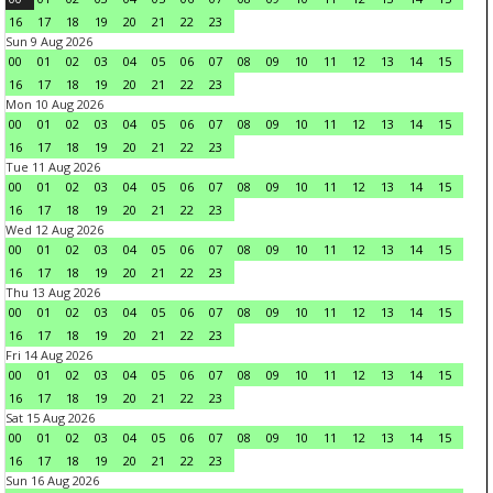
16
17
18
19
20
21
22
23
Sun 9 Aug 2026
00
01
02
03
04
05
06
07
08
09
10
11
12
13
14
15
16
17
18
19
20
21
22
23
Mon 10 Aug 2026
00
01
02
03
04
05
06
07
08
09
10
11
12
13
14
15
16
17
18
19
20
21
22
23
Tue 11 Aug 2026
00
01
02
03
04
05
06
07
08
09
10
11
12
13
14
15
16
17
18
19
20
21
22
23
Wed 12 Aug 2026
00
01
02
03
04
05
06
07
08
09
10
11
12
13
14
15
16
17
18
19
20
21
22
23
Thu 13 Aug 2026
00
01
02
03
04
05
06
07
08
09
10
11
12
13
14
15
16
17
18
19
20
21
22
23
Fri 14 Aug 2026
00
01
02
03
04
05
06
07
08
09
10
11
12
13
14
15
16
17
18
19
20
21
22
23
Sat 15 Aug 2026
00
01
02
03
04
05
06
07
08
09
10
11
12
13
14
15
16
17
18
19
20
21
22
23
Sun 16 Aug 2026