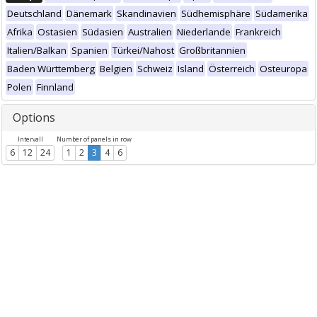
Deutschland
Dänemark
Skandinavien
Südhemisphäre
Südamerika
Afrika
Ostasien
Südasien
Australien
Niederlande
Frankreich
Italien/Balkan
Spanien
Türkei/Nahost
Großbritannien
Baden Württemberg
Belgien
Schweiz
Island
Österreich
Osteuropa
Polen
Finnland
Options
Intervall
Number of panels in row
6
12
24
1
2
3
4
6