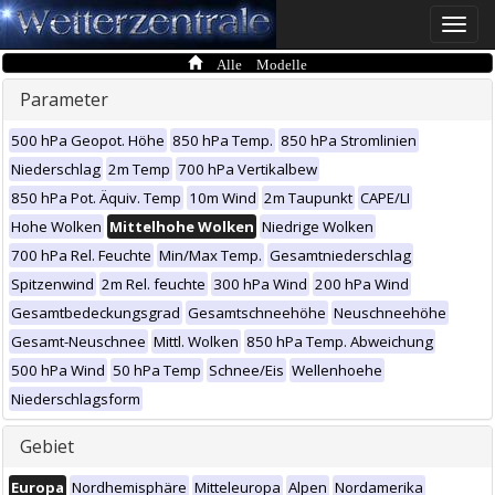
Toggle
naviga
Alle Modelle
Parameter
500 hPa Geopot. Höhe
850 hPa Temp.
850 hPa Stromlinien
Niederschlag
2m Temp
700 hPa Vertikalbew
850 hPa Pot. Äquiv. Temp
10m Wind
2m Taupunkt
CAPE/LI
Hohe Wolken
Mittelhohe Wolken
Niedrige Wolken
700 hPa Rel. Feuchte
Min/Max Temp.
Gesamtniederschlag
Spitzenwind
2m Rel. feuchte
300 hPa Wind
200 hPa Wind
Gesamtbedeckungsgrad
Gesamtschneehöhe
Neuschneehöhe
Gesamt-Neuschnee
Mittl. Wolken
850 hPa Temp. Abweichung
500 hPa Wind
50 hPa Temp
Schnee/Eis
Wellenhoehe
Niederschlagsform
Gebiet
Europa
Nordhemisphäre
Mitteleuropa
Alpen
Nordamerika