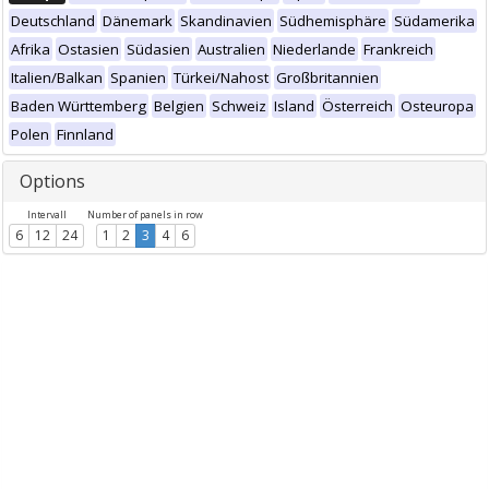
Deutschland
Dänemark
Skandinavien
Südhemisphäre
Südamerika
Afrika
Ostasien
Südasien
Australien
Niederlande
Frankreich
Italien/Balkan
Spanien
Türkei/Nahost
Großbritannien
Baden Württemberg
Belgien
Schweiz
Island
Österreich
Osteuropa
Polen
Finnland
Options
Intervall
Number of panels in row
6
12
24
1
2
3
4
6