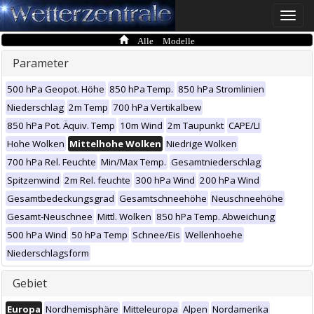
Toggle
naviga
Alle Modelle
Parameter
500 hPa Geopot. Höhe
850 hPa Temp.
850 hPa Stromlinien
Niederschlag
2m Temp
700 hPa Vertikalbew
850 hPa Pot. Äquiv. Temp
10m Wind
2m Taupunkt
CAPE/LI
Hohe Wolken
Mittelhohe Wolken
Niedrige Wolken
700 hPa Rel. Feuchte
Min/Max Temp.
Gesamtniederschlag
Spitzenwind
2m Rel. feuchte
300 hPa Wind
200 hPa Wind
Gesamtbedeckungsgrad
Gesamtschneehöhe
Neuschneehöhe
Gesamt-Neuschnee
Mittl. Wolken
850 hPa Temp. Abweichung
500 hPa Wind
50 hPa Temp
Schnee/Eis
Wellenhoehe
Niederschlagsform
Gebiet
Europa
Nordhemisphäre
Mitteleuropa
Alpen
Nordamerika