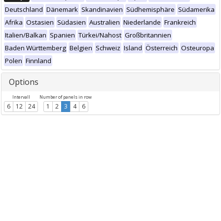
Deutschland
Dänemark
Skandinavien
Südhemisphäre
Südamerika
Afrika
Ostasien
Südasien
Australien
Niederlande
Frankreich
Italien/Balkan
Spanien
Türkei/Nahost
Großbritannien
Baden Württemberg
Belgien
Schweiz
Island
Österreich
Osteuropa
Polen
Finnland
Options
Intervall
Number of panels in row
6
12
24
1
2
3
4
6