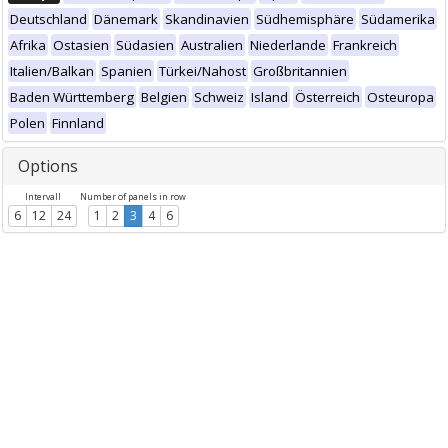
Deutschland
Dänemark
Skandinavien
Südhemisphäre
Südamerika
Afrika
Ostasien
Südasien
Australien
Niederlande
Frankreich
Italien/Balkan
Spanien
Türkei/Nahost
Großbritannien
Baden Württemberg
Belgien
Schweiz
Island
Österreich
Osteuropa
Polen
Finnland
Options
Intervall
Number of panels in row
6
12
24
1
2
3
4
6