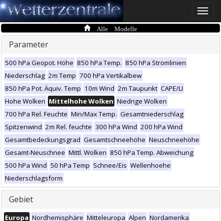
Toggle
naviga
Alle Modelle
Parameter
500 hPa Geopot. Höhe
850 hPa Temp.
850 hPa Stromlinien
Niederschlag
2m Temp
700 hPa Vertikalbew
850 hPa Pot. Äquiv. Temp
10m Wind
2m Taupunkt
CAPE/LI
Hohe Wolken
Mittelhohe Wolken
Niedrige Wolken
700 hPa Rel. Feuchte
Min/Max Temp.
Gesamtniederschlag
Spitzenwind
2m Rel. feuchte
300 hPa Wind
200 hPa Wind
Gesamtbedeckungsgrad
Gesamtschneehöhe
Neuschneehöhe
Gesamt-Neuschnee
Mittl. Wolken
850 hPa Temp. Abweichung
500 hPa Wind
50 hPa Temp
Schnee/Eis
Wellenhoehe
Niederschlagsform
Gebiet
Europa
Nordhemisphäre
Mitteleuropa
Alpen
Nordamerika