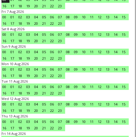
16
17
18
19
20
21
22
23
Fri 7 Aug 2026
00
01
02
03
04
05
06
07
08
09
10
11
12
13
14
15
16
17
18
19
20
21
22
23
Sat 8 Aug 2026
00
01
02
03
04
05
06
07
08
09
10
11
12
13
14
15
16
17
18
19
20
21
22
23
Sun 9 Aug 2026
00
01
02
03
04
05
06
07
08
09
10
11
12
13
14
15
16
17
18
19
20
21
22
23
Mon 10 Aug 2026
00
01
02
03
04
05
06
07
08
09
10
11
12
13
14
15
16
17
18
19
20
21
22
23
Tue 11 Aug 2026
00
01
02
03
04
05
06
07
08
09
10
11
12
13
14
15
16
17
18
19
20
21
22
23
Wed 12 Aug 2026
00
01
02
03
04
05
06
07
08
09
10
11
12
13
14
15
16
17
18
19
20
21
22
23
Thu 13 Aug 2026
00
01
02
03
04
05
06
07
08
09
10
11
12
13
14
15
16
17
18
19
20
21
22
23
Fri 14 Aug 2026