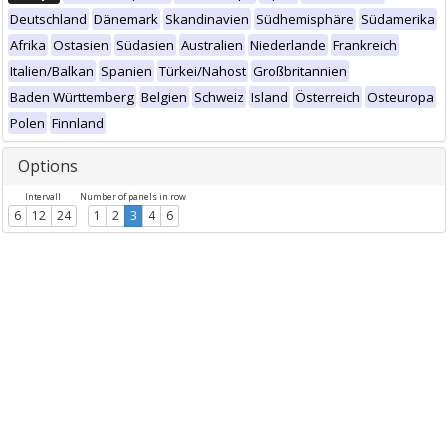
Deutschland
Dänemark
Skandinavien
Südhemisphäre
Südamerika
Afrika
Ostasien
Südasien
Australien
Niederlande
Frankreich
Italien/Balkan
Spanien
Türkei/Nahost
Großbritannien
Baden Württemberg
Belgien
Schweiz
Island
Österreich
Osteuropa
Polen
Finnland
Options
Intervall
Number of panels in row
6
12
24
1
2
3
4
6