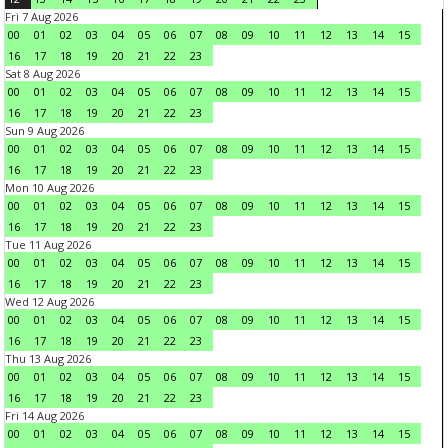
Fri 7 Aug 2026
00
01
02
03
04
05
06
07
08
09
10
11
12
13
14
15
16
17
18
19
20
21
22
23
Sat 8 Aug 2026
00
01
02
03
04
05
06
07
08
09
10
11
12
13
14
15
16
17
18
19
20
21
22
23
Sun 9 Aug 2026
00
01
02
03
04
05
06
07
08
09
10
11
12
13
14
15
16
17
18
19
20
21
22
23
Mon 10 Aug 2026
00
01
02
03
04
05
06
07
08
09
10
11
12
13
14
15
16
17
18
19
20
21
22
23
Tue 11 Aug 2026
00
01
02
03
04
05
06
07
08
09
10
11
12
13
14
15
16
17
18
19
20
21
22
23
Wed 12 Aug 2026
00
01
02
03
04
05
06
07
08
09
10
11
12
13
14
15
16
17
18
19
20
21
22
23
Thu 13 Aug 2026
00
01
02
03
04
05
06
07
08
09
10
11
12
13
14
15
16
17
18
19
20
21
22
23
Fri 14 Aug 2026
00
01
02
03
04
05
06
07
08
09
10
11
12
13
14
15