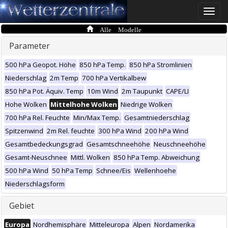
Toggle
naviga
Alle Modelle
Parameter
500 hPa Geopot. Höhe
850 hPa Temp.
850 hPa Stromlinien
Niederschlag
2m Temp
700 hPa Vertikalbew
850 hPa Pot. Äquiv. Temp
10m Wind
2m Taupunkt
CAPE/LI
Hohe Wolken
Mittelhohe Wolken
Niedrige Wolken
700 hPa Rel. Feuchte
Min/Max Temp.
Gesamtniederschlag
Spitzenwind
2m Rel. feuchte
300 hPa Wind
200 hPa Wind
Gesamtbedeckungsgrad
Gesamtschneehöhe
Neuschneehöhe
Gesamt-Neuschnee
Mittl. Wolken
850 hPa Temp. Abweichung
500 hPa Wind
50 hPa Temp
Schnee/Eis
Wellenhoehe
Niederschlagsform
Gebiet
Europa
Nordhemisphäre
Mitteleuropa
Alpen
Nordamerika