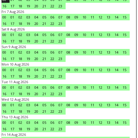
16
17
18
19
20
21
22
23
Fri 7 Aug 2026
00
01
02
03
04
05
06
07
08
09
10
11
12
13
14
15
16
17
18
19
20
21
22
23
Sat 8 Aug 2026
00
01
02
03
04
05
06
07
08
09
10
11
12
13
14
15
16
17
18
19
20
21
22
23
Sun 9 Aug 2026
00
01
02
03
04
05
06
07
08
09
10
11
12
13
14
15
16
17
18
19
20
21
22
23
Mon 10 Aug 2026
00
01
02
03
04
05
06
07
08
09
10
11
12
13
14
15
16
17
18
19
20
21
22
23
Tue 11 Aug 2026
00
01
02
03
04
05
06
07
08
09
10
11
12
13
14
15
16
17
18
19
20
21
22
23
Wed 12 Aug 2026
00
01
02
03
04
05
06
07
08
09
10
11
12
13
14
15
16
17
18
19
20
21
22
23
Thu 13 Aug 2026
00
01
02
03
04
05
06
07
08
09
10
11
12
13
14
15
16
17
18
19
20
21
22
23
Fri 14 Aug 2026