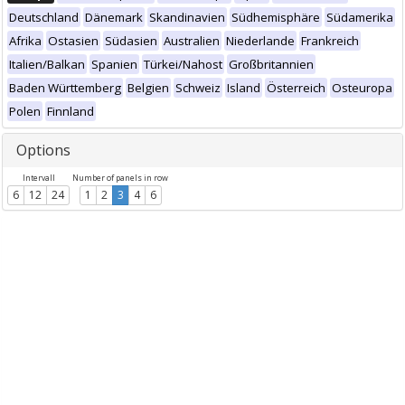
Deutschland
Dänemark
Skandinavien
Südhemisphäre
Südamerika
Afrika
Ostasien
Südasien
Australien
Niederlande
Frankreich
Italien/Balkan
Spanien
Türkei/Nahost
Großbritannien
Baden Württemberg
Belgien
Schweiz
Island
Österreich
Osteuropa
Polen
Finnland
Options
Intervall
Number of panels in row
6
12
24
1
2
3
4
6