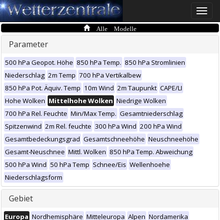
Toggle
naviga
Alle Modelle
Parameter
500 hPa Geopot. Höhe
850 hPa Temp.
850 hPa Stromlinien
Niederschlag
2m Temp
700 hPa Vertikalbew
850 hPa Pot. Äquiv. Temp
10m Wind
2m Taupunkt
CAPE/LI
Hohe Wolken
Mittelhohe Wolken
Niedrige Wolken
700 hPa Rel. Feuchte
Min/Max Temp.
Gesamtniederschlag
Spitzenwind
2m Rel. feuchte
300 hPa Wind
200 hPa Wind
Gesamtbedeckungsgrad
Gesamtschneehöhe
Neuschneehöhe
Gesamt-Neuschnee
Mittl. Wolken
850 hPa Temp. Abweichung
500 hPa Wind
50 hPa Temp
Schnee/Eis
Wellenhoehe
Niederschlagsform
Gebiet
Europa
Nordhemisphäre
Mitteleuropa
Alpen
Nordamerika