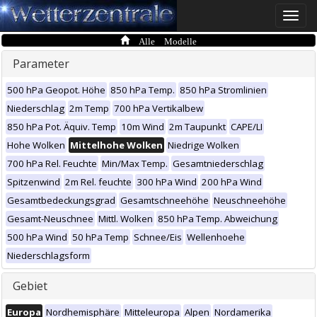
Toggle
naviga
Alle Modelle
Parameter
500 hPa Geopot. Höhe
850 hPa Temp.
850 hPa Stromlinien
Niederschlag
2m Temp
700 hPa Vertikalbew
850 hPa Pot. Äquiv. Temp
10m Wind
2m Taupunkt
CAPE/LI
Hohe Wolken
Mittelhohe Wolken
Niedrige Wolken
700 hPa Rel. Feuchte
Min/Max Temp.
Gesamtniederschlag
Spitzenwind
2m Rel. feuchte
300 hPa Wind
200 hPa Wind
Gesamtbedeckungsgrad
Gesamtschneehöhe
Neuschneehöhe
Gesamt-Neuschnee
Mittl. Wolken
850 hPa Temp. Abweichung
500 hPa Wind
50 hPa Temp
Schnee/Eis
Wellenhoehe
Niederschlagsform
Gebiet
Europa
Nordhemisphäre
Mitteleuropa
Alpen
Nordamerika