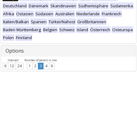
Deutschland
Dänemark
Skandinavien
Südhemisphäre
Südamerika
Afrika
Ostasien
Südasien
Australien
Niederlande
Frankreich
Italien/Balkan
Spanien
Türkei/Nahost
Großbritannien
Baden Württemberg
Belgien
Schweiz
Island
Österreich
Osteuropa
Polen
Finnland
Options
Intervall
Number of panels in row
6
12
24
1
2
3
4
6