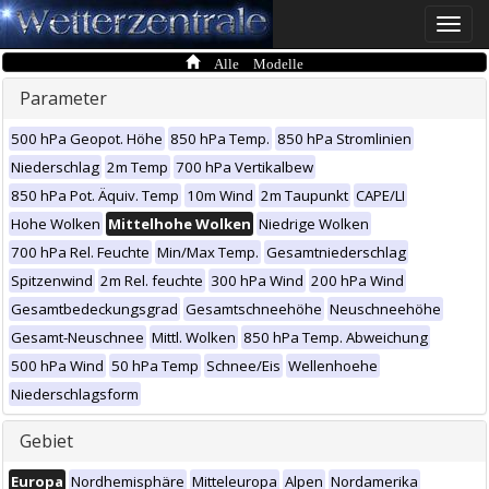
Toggle
naviga
Alle Modelle
Parameter
500 hPa Geopot. Höhe
850 hPa Temp.
850 hPa Stromlinien
Niederschlag
2m Temp
700 hPa Vertikalbew
850 hPa Pot. Äquiv. Temp
10m Wind
2m Taupunkt
CAPE/LI
Hohe Wolken
Mittelhohe Wolken
Niedrige Wolken
700 hPa Rel. Feuchte
Min/Max Temp.
Gesamtniederschlag
Spitzenwind
2m Rel. feuchte
300 hPa Wind
200 hPa Wind
Gesamtbedeckungsgrad
Gesamtschneehöhe
Neuschneehöhe
Gesamt-Neuschnee
Mittl. Wolken
850 hPa Temp. Abweichung
500 hPa Wind
50 hPa Temp
Schnee/Eis
Wellenhoehe
Niederschlagsform
Gebiet
Europa
Nordhemisphäre
Mitteleuropa
Alpen
Nordamerika