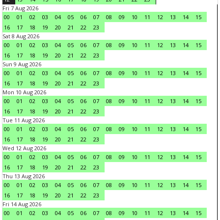
Fri 7 Aug 2026
00
01
02
03
04
05
06
07
08
09
10
11
12
13
14
15
16
17
18
19
20
21
22
23
Sat 8 Aug 2026
00
01
02
03
04
05
06
07
08
09
10
11
12
13
14
15
16
17
18
19
20
21
22
23
Sun 9 Aug 2026
00
01
02
03
04
05
06
07
08
09
10
11
12
13
14
15
16
17
18
19
20
21
22
23
Mon 10 Aug 2026
00
01
02
03
04
05
06
07
08
09
10
11
12
13
14
15
16
17
18
19
20
21
22
23
Tue 11 Aug 2026
00
01
02
03
04
05
06
07
08
09
10
11
12
13
14
15
16
17
18
19
20
21
22
23
Wed 12 Aug 2026
00
01
02
03
04
05
06
07
08
09
10
11
12
13
14
15
16
17
18
19
20
21
22
23
Thu 13 Aug 2026
00
01
02
03
04
05
06
07
08
09
10
11
12
13
14
15
16
17
18
19
20
21
22
23
Fri 14 Aug 2026
00
01
02
03
04
05
06
07
08
09
10
11
12
13
14
15