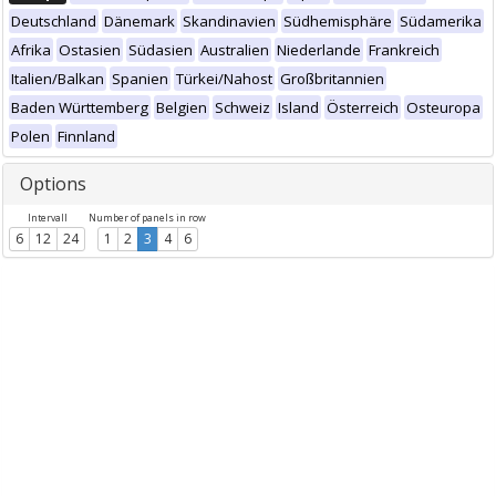
Deutschland
Dänemark
Skandinavien
Südhemisphäre
Südamerika
Afrika
Ostasien
Südasien
Australien
Niederlande
Frankreich
Italien/Balkan
Spanien
Türkei/Nahost
Großbritannien
Baden Württemberg
Belgien
Schweiz
Island
Österreich
Osteuropa
Polen
Finnland
Options
Intervall
Number of panels in row
6
12
24
1
2
3
4
6