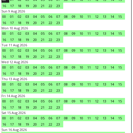
16
17
18
19
20
21
22
23
Sun 9 Aug 2026
00
01
02
03
04
05
06
07
08
09
10
11
12
13
14
15
16
17
18
19
20
21
22
23
Mon 10 Aug 2026
00
01
02
03
04
05
06
07
08
09
10
11
12
13
14
15
16
17
18
19
20
21
22
23
Tue 11 Aug 2026
00
01
02
03
04
05
06
07
08
09
10
11
12
13
14
15
16
17
18
19
20
21
22
23
Wed 12 Aug 2026
00
01
02
03
04
05
06
07
08
09
10
11
12
13
14
15
16
17
18
19
20
21
22
23
Thu 13 Aug 2026
00
01
02
03
04
05
06
07
08
09
10
11
12
13
14
15
16
17
18
19
20
21
22
23
Fri 14 Aug 2026
00
01
02
03
04
05
06
07
08
09
10
11
12
13
14
15
16
17
18
19
20
21
22
23
Sat 15 Aug 2026
00
01
02
03
04
05
06
07
08
09
10
11
12
13
14
15
16
17
18
19
20
21
22
23
Sun 16 Aug 2026