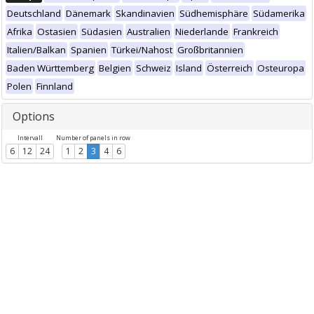
Deutschland
Dänemark
Skandinavien
Südhemisphäre
Südamerika
Afrika
Ostasien
Südasien
Australien
Niederlande
Frankreich
Italien/Balkan
Spanien
Türkei/Nahost
Großbritannien
Baden Württemberg
Belgien
Schweiz
Island
Österreich
Osteuropa
Polen
Finnland
Options
Intervall
Number of panels in row
6
12
24
1
2
3
4
6