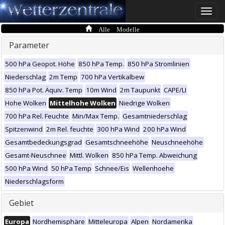
Toggle
naviga
Alle Modelle
Parameter
500 hPa Geopot. Höhe
850 hPa Temp.
850 hPa Stromlinien
Niederschlag
2m Temp
700 hPa Vertikalbew
850 hPa Pot. Äquiv. Temp
10m Wind
2m Taupunkt
CAPE/LI
Hohe Wolken
Mittelhohe Wolken
Niedrige Wolken
700 hPa Rel. Feuchte
Min/Max Temp.
Gesamtniederschlag
Spitzenwind
2m Rel. feuchte
300 hPa Wind
200 hPa Wind
Gesamtbedeckungsgrad
Gesamtschneehöhe
Neuschneehöhe
Gesamt-Neuschnee
Mittl. Wolken
850 hPa Temp. Abweichung
500 hPa Wind
50 hPa Temp
Schnee/Eis
Wellenhoehe
Niederschlagsform
Gebiet
Europa
Nordhemisphäre
Mitteleuropa
Alpen
Nordamerika