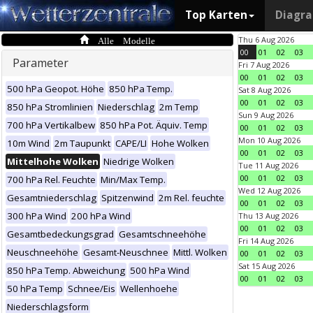
Top Karten
Diagr
Alle Modelle
Thu 6 Aug 2026
00
01
02
03
Parameter
Fri 7 Aug 2026
00
01
02
03
500 hPa Geopot. Höhe
850 hPa Temp.
Sat 8 Aug 2026
00
01
02
03
850 hPa Stromlinien
Niederschlag
2m Temp
Sun 9 Aug 2026
700 hPa Vertikalbew
850 hPa Pot. Äquiv. Temp
00
01
02
03
Mon 10 Aug 2026
10m Wind
2m Taupunkt
CAPE/LI
Hohe Wolken
00
01
02
03
Mittelhohe Wolken
Niedrige Wolken
Tue 11 Aug 2026
00
01
02
03
700 hPa Rel. Feuchte
Min/Max Temp.
Wed 12 Aug 2026
Gesamtniederschlag
Spitzenwind
2m Rel. feuchte
00
01
02
03
300 hPa Wind
200 hPa Wind
Thu 13 Aug 2026
00
01
02
03
Gesamtbedeckungsgrad
Gesamtschneehöhe
Fri 14 Aug 2026
Neuschneehöhe
Gesamt-Neuschnee
Mittl. Wolken
00
01
02
03
Sat 15 Aug 2026
850 hPa Temp. Abweichung
500 hPa Wind
00
01
02
03
50 hPa Temp
Schnee/Eis
Wellenhoehe
Niederschlagsform