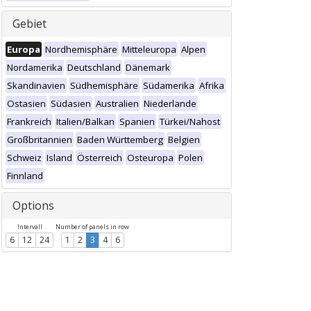
Gebiet
Europa
Nordhemisphäre
Mitteleuropa
Alpen
Nordamerika
Deutschland
Dänemark
Skandinavien
Südhemisphäre
Südamerika
Afrika
Ostasien
Südasien
Australien
Niederlande
Frankreich
Italien/Balkan
Spanien
Türkei/Nahost
Großbritannien
Baden Württemberg
Belgien
Schweiz
Island
Österreich
Osteuropa
Polen
Finnland
Options
Intervall
Number of panels in row
6
12
24
1
2
3
4
6