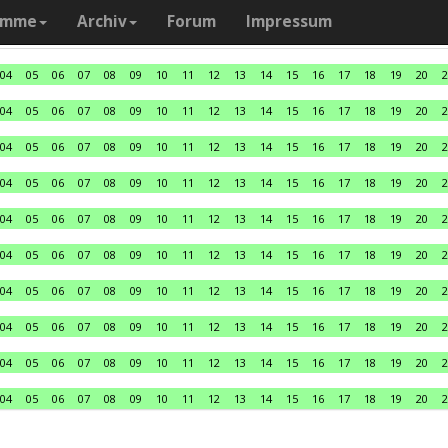
amme
Archiv
Forum
Impressum
04
05
06
07
08
09
10
11
12
13
14
15
16
17
18
19
20
2
04
05
06
07
08
09
10
11
12
13
14
15
16
17
18
19
20
2
04
05
06
07
08
09
10
11
12
13
14
15
16
17
18
19
20
2
04
05
06
07
08
09
10
11
12
13
14
15
16
17
18
19
20
2
04
05
06
07
08
09
10
11
12
13
14
15
16
17
18
19
20
2
04
05
06
07
08
09
10
11
12
13
14
15
16
17
18
19
20
2
04
05
06
07
08
09
10
11
12
13
14
15
16
17
18
19
20
2
04
05
06
07
08
09
10
11
12
13
14
15
16
17
18
19
20
2
04
05
06
07
08
09
10
11
12
13
14
15
16
17
18
19
20
2
04
05
06
07
08
09
10
11
12
13
14
15
16
17
18
19
20
2