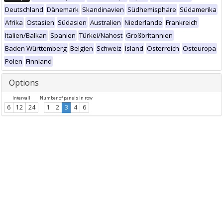
Deutschland
Dänemark
Skandinavien
Südhemisphäre
Südamerika
Afrika
Ostasien
Südasien
Australien
Niederlande
Frankreich
Italien/Balkan
Spanien
Türkei/Nahost
Großbritannien
Baden Württemberg
Belgien
Schweiz
Island
Österreich
Osteuropa
Polen
Finnland
Options
Intervall
Number of panels in row
6
12
24
1
2
3
4
6