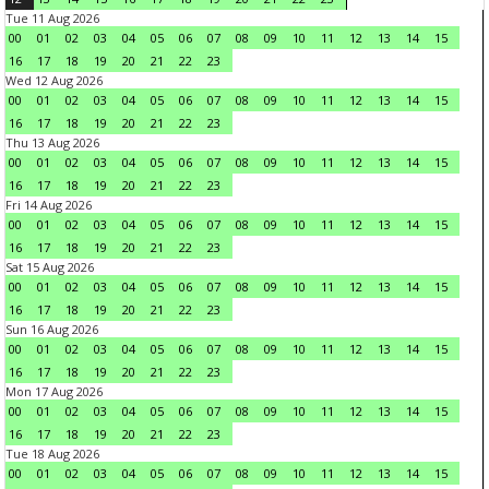
Tue 11 Aug 2026
00
01
02
03
04
05
06
07
08
09
10
11
12
13
14
15
16
17
18
19
20
21
22
23
Wed 12 Aug 2026
00
01
02
03
04
05
06
07
08
09
10
11
12
13
14
15
16
17
18
19
20
21
22
23
Thu 13 Aug 2026
00
01
02
03
04
05
06
07
08
09
10
11
12
13
14
15
16
17
18
19
20
21
22
23
Fri 14 Aug 2026
00
01
02
03
04
05
06
07
08
09
10
11
12
13
14
15
16
17
18
19
20
21
22
23
Sat 15 Aug 2026
00
01
02
03
04
05
06
07
08
09
10
11
12
13
14
15
16
17
18
19
20
21
22
23
Sun 16 Aug 2026
00
01
02
03
04
05
06
07
08
09
10
11
12
13
14
15
16
17
18
19
20
21
22
23
Mon 17 Aug 2026
00
01
02
03
04
05
06
07
08
09
10
11
12
13
14
15
16
17
18
19
20
21
22
23
Tue 18 Aug 2026
00
01
02
03
04
05
06
07
08
09
10
11
12
13
14
15