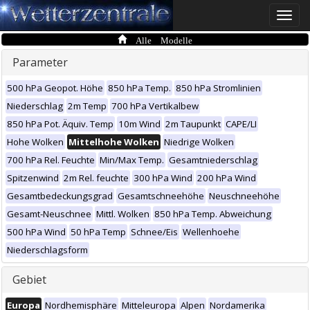
Toggle
naviga
Alle Modelle
Parameter
500 hPa Geopot. Höhe
850 hPa Temp.
850 hPa Stromlinien
Niederschlag
2m Temp
700 hPa Vertikalbew
850 hPa Pot. Äquiv. Temp
10m Wind
2m Taupunkt
CAPE/LI
Hohe Wolken
Mittelhohe Wolken
Niedrige Wolken
700 hPa Rel. Feuchte
Min/Max Temp.
Gesamtniederschlag
Spitzenwind
2m Rel. feuchte
300 hPa Wind
200 hPa Wind
Gesamtbedeckungsgrad
Gesamtschneehöhe
Neuschneehöhe
Gesamt-Neuschnee
Mittl. Wolken
850 hPa Temp. Abweichung
500 hPa Wind
50 hPa Temp
Schnee/Eis
Wellenhoehe
Niederschlagsform
Gebiet
Europa
Nordhemisphäre
Mitteleuropa
Alpen
Nordamerika