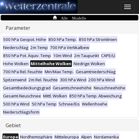
Toggle
naviga
Alle Modelle
Parameter
500 hPa Geopot. Höhe
850 hPa Temp.
850 hPa Stromlinien
Niederschlag
2m Temp
700 hPa Vertikalbew
850 hPa Pot. Äquiv. Temp
10m Wind
2m Taupunkt
CAPE/LI
Hohe Wolken
Mittelhohe Wolken
Niedrige Wolken
700 hPa Rel. Feuchte
Min/Max Temp.
Gesamtniederschlag
Spitzenwind
2m Rel. feuchte
300 hPa Wind
200 hPa Wind
Gesamtbedeckungsgrad
Gesamtschneehöhe
Neuschneehöhe
Gesamt-Neuschnee
Mittl. Wolken
850 hPa Temp. Abweichung
500 hPa Wind
50 hPa Temp
Schnee/Eis
Wellenhoehe
Niederschlagsform
Gebiet
Europa
Nordhemisphäre
Mitteleuropa
Alpen
Nordamerika