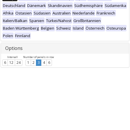
Deutschland
Dänemark
Skandinavien
Südhemisphäre
Südamerika
Afrika
Ostasien
Südasien
Australien
Niederlande
Frankreich
Italien/Balkan
Spanien
Türkei/Nahost
Großbritannien
Baden Württemberg
Belgien
Schweiz
Island
Österreich
Osteuropa
Polen
Finnland
Options
Intervall
Number of panels in row
6
12
24
1
2
3
4
6