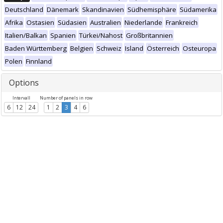
Deutschland
Dänemark
Skandinavien
Südhemisphäre
Südamerika
Afrika
Ostasien
Südasien
Australien
Niederlande
Frankreich
Italien/Balkan
Spanien
Türkei/Nahost
Großbritannien
Baden Württemberg
Belgien
Schweiz
Island
Österreich
Osteuropa
Polen
Finnland
Options
Intervall
Number of panels in row
6
12
24
1
2
3
4
6