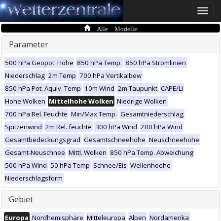
Toggle
naviga
Alle Modelle
Parameter
500 hPa Geopot. Höhe
850 hPa Temp.
850 hPa Stromlinien
Niederschlag
2m Temp
700 hPa Vertikalbew
850 hPa Pot. Äquiv. Temp
10m Wind
2m Taupunkt
CAPE/LI
Hohe Wolken
Mittelhohe Wolken
Niedrige Wolken
700 hPa Rel. Feuchte
Min/Max Temp.
Gesamtniederschlag
Spitzenwind
2m Rel. feuchte
300 hPa Wind
200 hPa Wind
Gesamtbedeckungsgrad
Gesamtschneehöhe
Neuschneehöhe
Gesamt-Neuschnee
Mittl. Wolken
850 hPa Temp. Abweichung
500 hPa Wind
50 hPa Temp
Schnee/Eis
Wellenhoehe
Niederschlagsform
Gebiet
Europa
Nordhemisphäre
Mitteleuropa
Alpen
Nordamerika