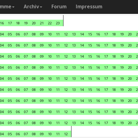
amme
Archiv
Forum
Impressum
16
17
18
19
20
21
22
23
04
05
06
07
08
09
10
11
12
13
14
15
16
17
18
19
20
2
04
05
06
07
08
09
10
11
12
13
14
15
16
17
18
19
20
2
04
05
06
07
08
09
10
11
12
13
14
15
16
17
18
19
20
2
04
05
06
07
08
09
10
11
12
13
14
15
16
17
18
19
20
2
04
05
06
07
08
09
10
11
12
13
14
15
16
17
18
19
20
2
04
05
06
07
08
09
10
11
12
13
14
15
16
17
18
19
20
2
04
05
06
07
08
09
10
11
12
13
14
15
16
17
18
19
20
2
04
05
06
07
08
09
10
11
12
13
14
15
16
17
18
19
20
2
04
05
06
07
08
09
10
11
12
13
14
15
16
17
18
19
20
2
04
05
06
07
08
09
10
11
12