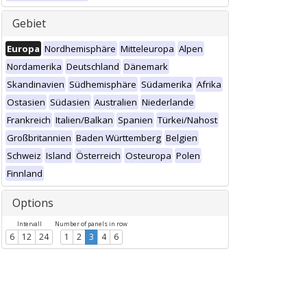
Gebiet
Europa
Nordhemisphäre
Mitteleuropa
Alpen
Nordamerika
Deutschland
Dänemark
Skandinavien
Südhemisphäre
Südamerika
Afrika
Ostasien
Südasien
Australien
Niederlande
Frankreich
Italien/Balkan
Spanien
Türkei/Nahost
Großbritannien
Baden Württemberg
Belgien
Schweiz
Island
Österreich
Osteuropa
Polen
Finnland
Options
Intervall
Number of panels in row
6
12
24
1
2
3
4
6