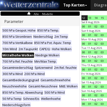
Top Karten
Diagr
Alle Modelle
12
13
14
15
Parameter
Sat 8 Aug 2026
00
01
02
03
500 hPa Geopot. Höhe
850 hPa Temp.
Sun 9 Aug 2026
00
01
02
03
850 hPa Stromlinien
Niederschlag
2m Temp
Mon 10 Aug 2026
700 hPa Vertikalbew
850 hPa Pot. Äquiv. Temp
00
01
02
03
Tue 11 Aug 2026
10m Wind
2m Taupunkt
CAPE/LI
Hohe Wolken
00
01
02
03
Mittelhohe Wolken
Niedrige Wolken
Wed 12 Aug 2026
00
01
02
03
700 hPa Rel. Feuchte
Min/Max Temp.
Thu 13 Aug 2026
Gesamtniederschlag
Spitzenwind
2m Rel. feuchte
00
01
02
03
300 hPa Wind
200 hPa Wind
Fri 14 Aug 2026
00
01
02
03
Gesamtbedeckungsgrad
Gesamtschneehöhe
Sat 15 Aug 2026
Neuschneehöhe
Gesamt-Neuschnee
Mittl. Wolken
00
01
02
03
Sun 16 Aug 2026
850 hPa Temp. Abweichung
500 hPa Wind
00
01
02
03
50 hPa Temp
Schnee/Eis
Wellenhoehe
Mon 17 Aug 2026
00
01
02
03
Niederschlagsform