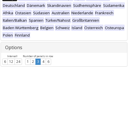
Deutschland
Dänemark
Skandinavien
Südhemisphäre
Südamerika
Afrika
Ostasien
Südasien
Australien
Niederlande
Frankreich
Italien/Balkan
Spanien
Türkei/Nahost
Großbritannien
Baden Württemberg
Belgien
Schweiz
Island
Österreich
Osteuropa
Polen
Finnland
Options
Intervall
Number of panels in row
6
12
24
1
2
3
4
6