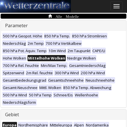
Toggle
naviga
Alle Modelle
Parameter
500 hPa Geopot. Höhe
850 hPa Temp.
850 hPa Stromlinien
Niederschlag
2m Temp
700 hPa Vertikalbew
850 hPa Pot. Äquiv. Temp
10m Wind
2m Taupunkt
CAPE/LI
Hohe Wolken
Mittelhohe Wolken
Niedrige Wolken
700 hPa Rel. Feuchte
Min/Max Temp.
Gesamtniederschlag
Spitzenwind
2m Rel. feuchte
300 hPa Wind
200 hPa Wind
Gesamtbedeckungsgrad
Gesamtschneehöhe
Neuschneehöhe
Gesamt-Neuschnee
Mittl. Wolken
850 hPa Temp. Abweichung
500 hPa Wind
50 hPa Temp
Schnee/Eis
Wellenhoehe
Niederschlagsform
Gebiet
Europa
Nordhemisphäre
Mitteleuropa
Alpen
Nordamerika