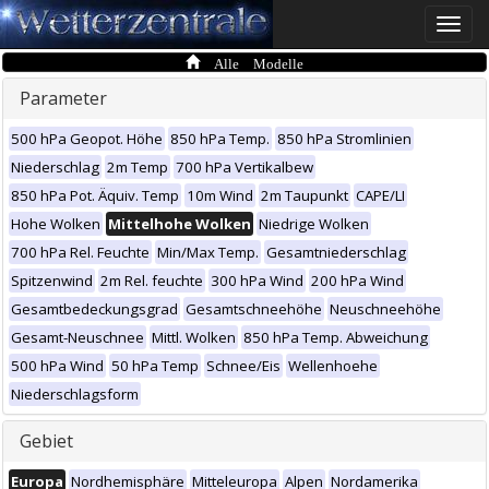
Toggle
naviga
Alle Modelle
Parameter
500 hPa Geopot. Höhe
850 hPa Temp.
850 hPa Stromlinien
Niederschlag
2m Temp
700 hPa Vertikalbew
850 hPa Pot. Äquiv. Temp
10m Wind
2m Taupunkt
CAPE/LI
Hohe Wolken
Mittelhohe Wolken
Niedrige Wolken
700 hPa Rel. Feuchte
Min/Max Temp.
Gesamtniederschlag
Spitzenwind
2m Rel. feuchte
300 hPa Wind
200 hPa Wind
Gesamtbedeckungsgrad
Gesamtschneehöhe
Neuschneehöhe
Gesamt-Neuschnee
Mittl. Wolken
850 hPa Temp. Abweichung
500 hPa Wind
50 hPa Temp
Schnee/Eis
Wellenhoehe
Niederschlagsform
Gebiet
Europa
Nordhemisphäre
Mitteleuropa
Alpen
Nordamerika