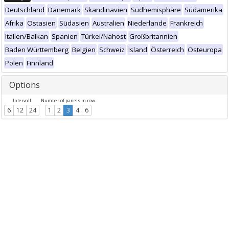
Deutschland
Dänemark
Skandinavien
Südhemisphäre
Südamerika
Afrika
Ostasien
Südasien
Australien
Niederlande
Frankreich
Italien/Balkan
Spanien
Türkei/Nahost
Großbritannien
Baden Württemberg
Belgien
Schweiz
Island
Österreich
Osteuropa
Polen
Finnland
Options
Intervall
Number of panels in row
6
12
24
1
2
3
4
6