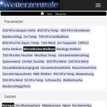
Toggle
naviga
Alle Modelle
Parameter
500 hPa Geopot. Höhe
850 hPa Temp.
850 hPa Stromlinien
Niederschlag
2m Temp
700 hPa Vertikalbew
850 hPa Pot. Äquiv. Temp
10m Wind
2m Taupunkt
CAPE/LI
Hohe Wolken
Mittelhohe Wolken
Niedrige Wolken
700 hPa Rel. Feuchte
Min/Max Temp.
Gesamtniederschlag
Spitzenwind
2m Rel. feuchte
300 hPa Wind
200 hPa Wind
Gesamtbedeckungsgrad
Gesamtschneehöhe
Neuschneehöhe
Gesamt-Neuschnee
Mittl. Wolken
850 hPa Temp. Abweichung
500 hPa Wind
50 hPa Temp
Schnee/Eis
Wellenhoehe
Niederschlagsform
Gebiet
Europa
Nordhemisphäre
Mitteleuropa
Alpen
Nordamerika