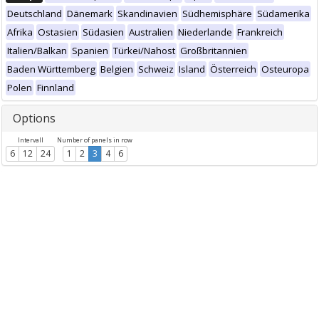
Deutschland
Dänemark
Skandinavien
Südhemisphäre
Südamerika
Afrika
Ostasien
Südasien
Australien
Niederlande
Frankreich
Italien/Balkan
Spanien
Türkei/Nahost
Großbritannien
Baden Württemberg
Belgien
Schweiz
Island
Österreich
Osteuropa
Polen
Finnland
Options
Intervall
Number of panels in row
6
12
24
1
2
3
4
6