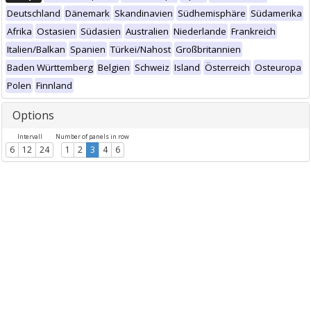
Deutschland
Dänemark
Skandinavien
Südhemisphäre
Südamerika
Afrika
Ostasien
Südasien
Australien
Niederlande
Frankreich
Italien/Balkan
Spanien
Türkei/Nahost
Großbritannien
Baden Württemberg
Belgien
Schweiz
Island
Österreich
Osteuropa
Polen
Finnland
Options
Intervall
Number of panels in row
6
12
24
1
2
3
4
6