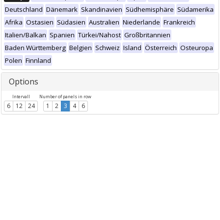
Deutschland
Dänemark
Skandinavien
Südhemisphäre
Südamerika
Afrika
Ostasien
Südasien
Australien
Niederlande
Frankreich
Italien/Balkan
Spanien
Türkei/Nahost
Großbritannien
Baden Württemberg
Belgien
Schweiz
Island
Österreich
Osteuropa
Polen
Finnland
Options
Intervall
Number of panels in row
6
12
24
1
2
3
4
6