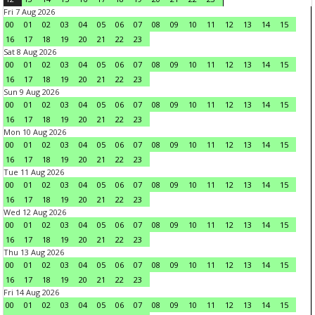
Fri 7 Aug 2026
00
01
02
03
04
05
06
07
08
09
10
11
12
13
14
15
16
17
18
19
20
21
22
23
Sat 8 Aug 2026
00
01
02
03
04
05
06
07
08
09
10
11
12
13
14
15
16
17
18
19
20
21
22
23
Sun 9 Aug 2026
00
01
02
03
04
05
06
07
08
09
10
11
12
13
14
15
16
17
18
19
20
21
22
23
Mon 10 Aug 2026
00
01
02
03
04
05
06
07
08
09
10
11
12
13
14
15
16
17
18
19
20
21
22
23
Tue 11 Aug 2026
00
01
02
03
04
05
06
07
08
09
10
11
12
13
14
15
16
17
18
19
20
21
22
23
Wed 12 Aug 2026
00
01
02
03
04
05
06
07
08
09
10
11
12
13
14
15
16
17
18
19
20
21
22
23
Thu 13 Aug 2026
00
01
02
03
04
05
06
07
08
09
10
11
12
13
14
15
16
17
18
19
20
21
22
23
Fri 14 Aug 2026
00
01
02
03
04
05
06
07
08
09
10
11
12
13
14
15