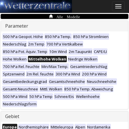
Toggle
naviga
Alle Modelle
Parameter
500 hPa Geopot. Höhe
850 hPa Temp.
850 hPa Stromlinien
Niederschlag
2m Temp
700 hPa Vertikalbew
850 hPa Pot. Äquiv. Temp
10m Wind
2m Taupunkt
CAPE/LI
Hohe Wolken
Mittelhohe Wolken
Niedrige Wolken
700 hPa Rel. Feuchte
Min/Max Temp.
Gesamtniederschlag
Spitzenwind
2m Rel. feuchte
300 hPa Wind
200 hPa Wind
Gesamtbedeckungsgrad
Gesamtschneehöhe
Neuschneehöhe
Gesamt-Neuschnee
Mittl. Wolken
850 hPa Temp. Abweichung
500 hPa Wind
50 hPa Temp
Schnee/Eis
Wellenhoehe
Niederschlagsform
Gebiet
Europa
Nordhemisphäre
Mitteleuropa
Alpen
Nordamerika