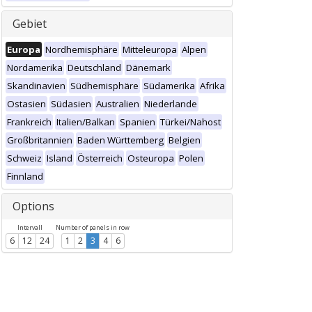
Gebiet
Europa
Nordhemisphäre
Mitteleuropa
Alpen
Nordamerika
Deutschland
Dänemark
Skandinavien
Südhemisphäre
Südamerika
Afrika
Ostasien
Südasien
Australien
Niederlande
Frankreich
Italien/Balkan
Spanien
Türkei/Nahost
Großbritannien
Baden Württemberg
Belgien
Schweiz
Island
Österreich
Osteuropa
Polen
Finnland
Options
Intervall
Number of panels in row
6
12
24
1
2
3
4
6