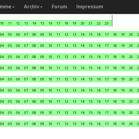
amme
Archiv
Forum
Impressum
10
11
12
13
14
15
16
17
18
19
20
21
22
23
04
05
06
07
08
09
10
11
12
13
14
15
16
17
18
19
20
2
04
05
06
07
08
09
10
11
12
13
14
15
16
17
18
19
20
2
04
05
06
07
08
09
10
11
12
13
14
15
16
17
18
19
20
2
04
05
06
07
08
09
10
11
12
13
14
15
16
17
18
19
20
2
04
05
06
07
08
09
10
11
12
13
14
15
16
17
18
19
20
2
04
05
06
07
08
09
10
11
12
13
14
15
16
17
18
19
20
2
04
05
06
07
08
09
10
11
12
13
14
15
16
17
18
19
20
2
04
05
06
07
08
09
10
11
12
13
14
15
16
17
18
19
20
2
04
05
06
07
08
09
10
11
12
13
14
15
16
17
18
19
20
2