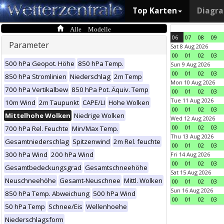
Top Karten
Diagr
Alle Modelle
06
07
08
09
Parameter
Sat 8 Aug 2026
00
01
02
03
500 hPa Geopot. Höhe
850 hPa Temp.
Sun 9 Aug 2026
00
01
02
03
850 hPa Stromlinien
Niederschlag
2m Temp
Mon 10 Aug 2026
700 hPa Vertikalbew
850 hPa Pot. Äquiv. Temp
00
01
02
03
Tue 11 Aug 2026
10m Wind
2m Taupunkt
CAPE/LI
Hohe Wolken
00
01
02
03
Mittelhohe Wolken
Niedrige Wolken
Wed 12 Aug 2026
00
01
02
03
700 hPa Rel. Feuchte
Min/Max Temp.
Thu 13 Aug 2026
Gesamtniederschlag
Spitzenwind
2m Rel. feuchte
00
01
02
03
300 hPa Wind
200 hPa Wind
Fri 14 Aug 2026
00
01
02
03
Gesamtbedeckungsgrad
Gesamtschneehöhe
Sat 15 Aug 2026
Neuschneehöhe
Gesamt-Neuschnee
Mittl. Wolken
00
01
02
03
Sun 16 Aug 2026
850 hPa Temp. Abweichung
500 hPa Wind
00
01
02
03
50 hPa Temp
Schnee/Eis
Wellenhoehe
Niederschlagsform