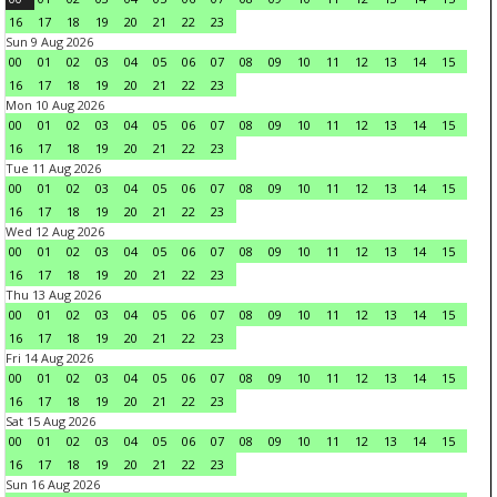
16
17
18
19
20
21
22
23
Sun 9 Aug 2026
00
01
02
03
04
05
06
07
08
09
10
11
12
13
14
15
16
17
18
19
20
21
22
23
Mon 10 Aug 2026
00
01
02
03
04
05
06
07
08
09
10
11
12
13
14
15
16
17
18
19
20
21
22
23
Tue 11 Aug 2026
00
01
02
03
04
05
06
07
08
09
10
11
12
13
14
15
16
17
18
19
20
21
22
23
Wed 12 Aug 2026
00
01
02
03
04
05
06
07
08
09
10
11
12
13
14
15
16
17
18
19
20
21
22
23
Thu 13 Aug 2026
00
01
02
03
04
05
06
07
08
09
10
11
12
13
14
15
16
17
18
19
20
21
22
23
Fri 14 Aug 2026
00
01
02
03
04
05
06
07
08
09
10
11
12
13
14
15
16
17
18
19
20
21
22
23
Sat 15 Aug 2026
00
01
02
03
04
05
06
07
08
09
10
11
12
13
14
15
16
17
18
19
20
21
22
23
Sun 16 Aug 2026