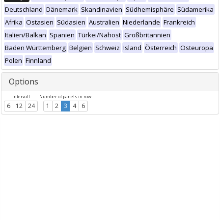
Deutschland
Dänemark
Skandinavien
Südhemisphäre
Südamerika
Afrika
Ostasien
Südasien
Australien
Niederlande
Frankreich
Italien/Balkan
Spanien
Türkei/Nahost
Großbritannien
Baden Württemberg
Belgien
Schweiz
Island
Österreich
Osteuropa
Polen
Finnland
Options
Intervall
Number of panels in row
6
12
24
1
2
3
4
6