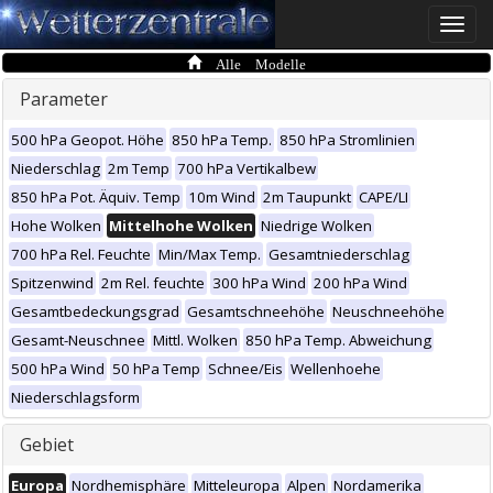
Toggle
naviga
Alle Modelle
Parameter
500 hPa Geopot. Höhe
850 hPa Temp.
850 hPa Stromlinien
Niederschlag
2m Temp
700 hPa Vertikalbew
850 hPa Pot. Äquiv. Temp
10m Wind
2m Taupunkt
CAPE/LI
Hohe Wolken
Mittelhohe Wolken
Niedrige Wolken
700 hPa Rel. Feuchte
Min/Max Temp.
Gesamtniederschlag
Spitzenwind
2m Rel. feuchte
300 hPa Wind
200 hPa Wind
Gesamtbedeckungsgrad
Gesamtschneehöhe
Neuschneehöhe
Gesamt-Neuschnee
Mittl. Wolken
850 hPa Temp. Abweichung
500 hPa Wind
50 hPa Temp
Schnee/Eis
Wellenhoehe
Niederschlagsform
Gebiet
Europa
Nordhemisphäre
Mitteleuropa
Alpen
Nordamerika