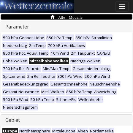
Toggle
naviga
Alle Modelle
Parameter
500 hPa Geopot. Höhe
850 hPa Temp.
850 hPa Stromlinien
Niederschlag
2m Temp
700 hPa Vertikalbew
850 hPa Pot. Äquiv. Temp
10m Wind
2m Taupunkt
CAPE/LI
Hohe Wolken
Mittelhohe Wolken
Niedrige Wolken
700 hPa Rel. Feuchte
Min/Max Temp.
Gesamtniederschlag
Spitzenwind
2m Rel. feuchte
300 hPa Wind
200 hPa Wind
Gesamtbedeckungsgrad
Gesamtschneehöhe
Neuschneehöhe
Gesamt-Neuschnee
Mittl. Wolken
850 hPa Temp. Abweichung
500 hPa Wind
50 hPa Temp
Schnee/Eis
Wellenhoehe
Niederschlagsform
Gebiet
Europa
Nordhemisphäre
Mitteleuropa
Alpen
Nordamerika