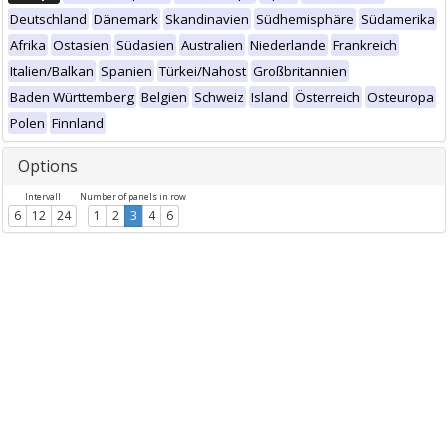
Deutschland
Dänemark
Skandinavien
Südhemisphäre
Südamerika
Afrika
Ostasien
Südasien
Australien
Niederlande
Frankreich
Italien/Balkan
Spanien
Türkei/Nahost
Großbritannien
Baden Württemberg
Belgien
Schweiz
Island
Österreich
Osteuropa
Polen
Finnland
Options
Intervall
Number of panels in row
6
12
24
1
2
3
4
6