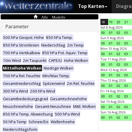
Top Karten
Diagr
Alle Modelle
18
19
20
21
Parameter
Sat 8 Aug 2026
00
01
02
03
500 hPa Geopot. Höhe
850 hPa Temp.
Sun 9 Aug 2026
00
01
02
03
850 hPa Stromlinien
Niederschlag
2m Temp
Mon 10 Aug 2026
700 hPa Vertikalbew
850 hPa Pot. Äquiv. Temp
00
01
02
03
Tue 11 Aug 2026
10m Wind
2m Taupunkt
CAPE/LI
Hohe Wolken
00
01
02
03
Mittelhohe Wolken
Niedrige Wolken
Wed 12 Aug 2026
00
01
02
03
700 hPa Rel. Feuchte
Min/Max Temp.
Thu 13 Aug 2026
Gesamtniederschlag
Spitzenwind
2m Rel. feuchte
00
01
02
03
300 hPa Wind
200 hPa Wind
Fri 14 Aug 2026
00
01
02
03
Gesamtbedeckungsgrad
Gesamtschneehöhe
Sat 15 Aug 2026
Neuschneehöhe
Gesamt-Neuschnee
Mittl. Wolken
00
01
02
03
Sun 16 Aug 2026
850 hPa Temp. Abweichung
500 hPa Wind
00
01
02
03
50 hPa Temp
Schnee/Eis
Wellenhoehe
Niederschlagsform