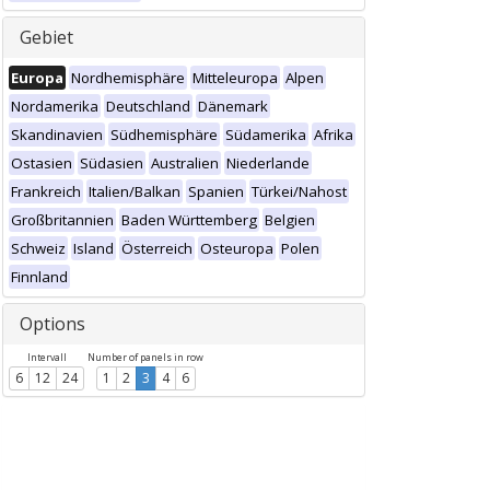
Gebiet
Europa
Nordhemisphäre
Mitteleuropa
Alpen
Nordamerika
Deutschland
Dänemark
Skandinavien
Südhemisphäre
Südamerika
Afrika
Ostasien
Südasien
Australien
Niederlande
Frankreich
Italien/Balkan
Spanien
Türkei/Nahost
Großbritannien
Baden Württemberg
Belgien
Schweiz
Island
Österreich
Osteuropa
Polen
Finnland
Options
Intervall
Number of panels in row
6
12
24
1
2
3
4
6