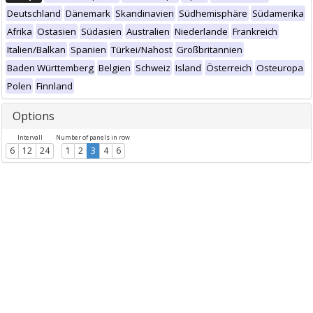
Deutschland
Dänemark
Skandinavien
Südhemisphäre
Südamerika
Afrika
Ostasien
Südasien
Australien
Niederlande
Frankreich
Italien/Balkan
Spanien
Türkei/Nahost
Großbritannien
Baden Württemberg
Belgien
Schweiz
Island
Österreich
Osteuropa
Polen
Finnland
Options
Intervall
Number of panels in row
6
12
24
1
2
3
4
6