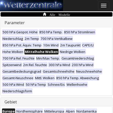
Toggle
naviga
Alle Modelle
Parameter
500 hPa Geopot. Höhe
850 hPa Temp.
850 hPa Stromlinien
Niederschlag
2m Temp
700 hPa Vertikalbew
850 hPa Pot. Äquiv. Temp
10m Wind
2m Taupunkt
CAPE/LI
Hohe Wolken
Mittelhohe Wolken
Niedrige Wolken
700 hPa Rel. Feuchte
Min/Max Temp.
Gesamtniederschlag
Spitzenwind
2m Rel. feuchte
300 hPa Wind
200 hPa Wind
Gesamtbedeckungsgrad
Gesamtschneehöhe
Neuschneehöhe
Gesamt-Neuschnee
Mittl. Wolken
850 hPa Temp. Abweichung
500 hPa Wind
50 hPa Temp
Schnee/Eis
Wellenhoehe
Niederschlagsform
Gebiet
Europa
Nordhemisphäre
Mitteleuropa
Alpen
Nordamerika