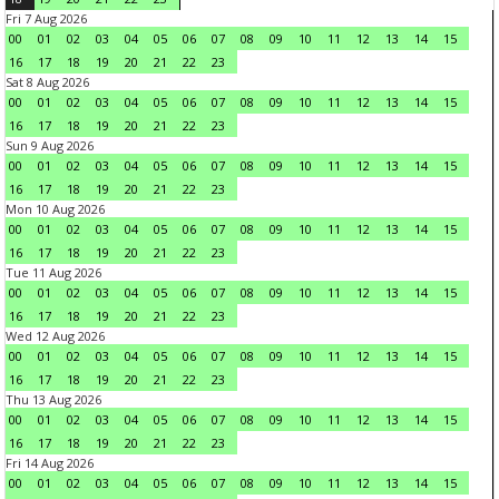
Fri 7 Aug 2026
00
01
02
03
04
05
06
07
08
09
10
11
12
13
14
15
16
17
18
19
20
21
22
23
Sat 8 Aug 2026
00
01
02
03
04
05
06
07
08
09
10
11
12
13
14
15
16
17
18
19
20
21
22
23
Sun 9 Aug 2026
00
01
02
03
04
05
06
07
08
09
10
11
12
13
14
15
16
17
18
19
20
21
22
23
Mon 10 Aug 2026
00
01
02
03
04
05
06
07
08
09
10
11
12
13
14
15
16
17
18
19
20
21
22
23
Tue 11 Aug 2026
00
01
02
03
04
05
06
07
08
09
10
11
12
13
14
15
16
17
18
19
20
21
22
23
Wed 12 Aug 2026
00
01
02
03
04
05
06
07
08
09
10
11
12
13
14
15
16
17
18
19
20
21
22
23
Thu 13 Aug 2026
00
01
02
03
04
05
06
07
08
09
10
11
12
13
14
15
16
17
18
19
20
21
22
23
Fri 14 Aug 2026
00
01
02
03
04
05
06
07
08
09
10
11
12
13
14
15